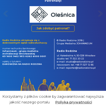
Patronaty:
Jak zdobyć patronat?
Radio Rodzina utrzymuje się z
© Radio Rodzina 2018 |
dobrowolnych wpłat radiosłuchaczy.
Grupa Medialna JOHANNEUM
numer rachunku bankowego:
Radio Rodzina
Johanneum - grupa medialna
Archidiecezji Wrocławskiej
ul. Katedralna 4, 50-328 Wrocław
69 1600 1462 1813 6262 6000 0001
studio: tel. 71 322 20 22
wpłaty z tytułem:
e-mail: studio@radiorodzina.pl
DAROWIZNA NA RADIO RODZINA
newsroom: tel. +48 71 327 12 85
e-mail: reporter@radiorodzina.pl
Korzystamy z plików cookie by zagwarantować najwyższa
jakość naszego portalu
Poliyka prywatności