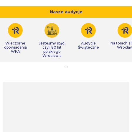
Nasze audycje
Wieczorne
Jesteśmy stąd,
Audycje
Na torach z
opowiadania
czyli 80 lat
Świąteczne
Wrocła
WKA
polskiego
Wrocławia