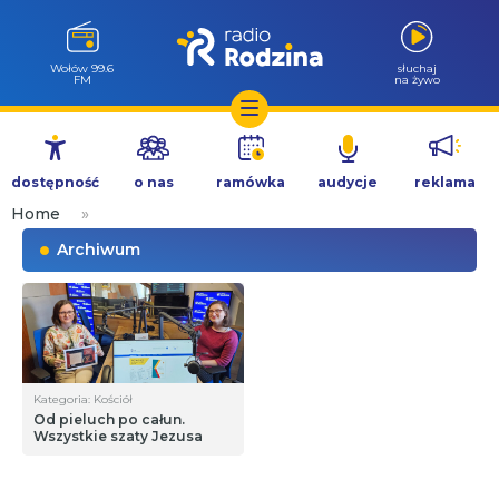
Wołów 99.6
słuchaj
FM
na żywo
Przejdź
do
dostępność
o nas
ramówka
audycje
reklama
treści
Home
»
Archiwum
Kategoria: Kościół
Od pieluch po całun.
Wszystkie szaty Jezusa