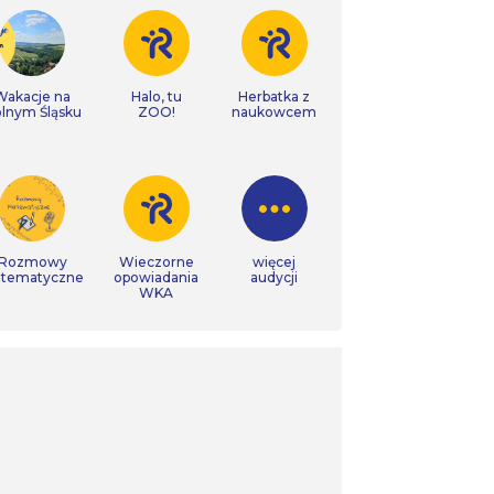
Wakacje na
Halo, tu
Herbatka z
lnym Śląsku
ZOO!
naukowcem
Rozmowy
Wieczorne
więcej
tematyczne
opowiadania
audycji
WKA