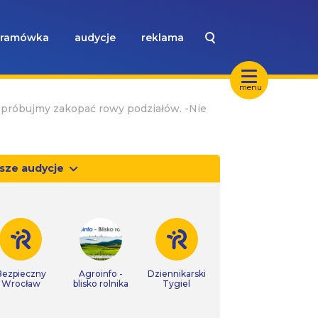
ramówka
audycje
reklama
menu
Spróbujmy zakopać rowy podziałów. -Nie
sze audycje
Bezpieczny
Agroinfo -
Dziennikarski
Wrocław
blisko rolnika
Tygiel