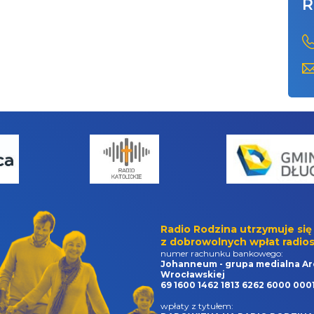
R
Radio Rodzina utrzymuje się
z dobrowolnych wpłat radios
numer rachunku bankowego:
Johanneum - grupa medialna Ar
Wrocławskiej
69 1600 1462 1813 6262 6000 000
wpłaty z tytułem: