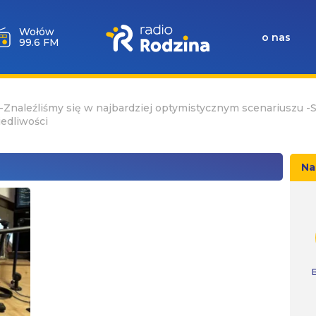
Wołów
o nas
99.6 FM
-Znaleźliśmy się w najbardziej optymistycznym scenariuszu -
edliwości
Na