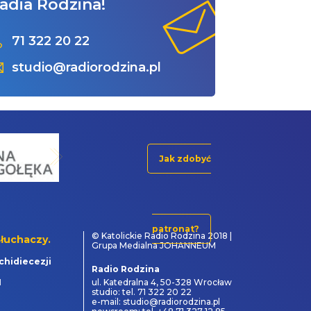
adia Rodzina!
71 322 20 22
studio@radiorodzina.pl
Jak zdobyć
patronat?
© Katolickie Radio Rodzina 2018 |
łuchaczy.
Grupa Medialna JOHANNEUM
chidiecezji
Radio Rodzina
1
ul. Katedralna 4, 50-328 Wrocław
studio: tel. 71 322 20 22
e-mail: studio@radiorodzina.pl