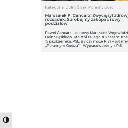
Kategoria: Dolny Śląsk, Poranny Gość
Marszałek P. Gancarz: Zwyciężył zdrow
rozsądek. Spróbujmy zakopać rowy
podziałów
Paweł Gancarz – to nowy Marszałek Wojewódz
Dolnośląskiego. Kto stoi za jego sukcesem: Koal
15 października, PSL, BS czy może PiS? – pytam
„Porannym Gościu”. -Wypracowaliśmy z PiS
wzajemny szacunek wykuty w walce i boju, któ
we wtorek zaprocentował. -Znaleźliśmy się w
najbardziej optymistycznym scenariuszu -
Spróbujmy zakopać rowy podziałów. -Nie mam
długu wobec radnych Prawa i Sprawiedliwości,
którzy na mnie zagłosowali – te słowa padły w
rozmowie z Patrycją Jenczmionką.
Toggle High Contrast