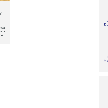
y
Do
twa
icja
y w
ry
Ma