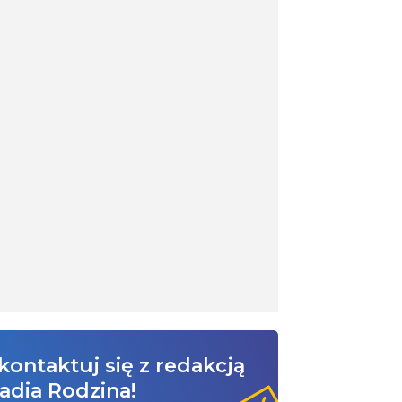
kontaktuj się z redakcją
adia Rodzina!