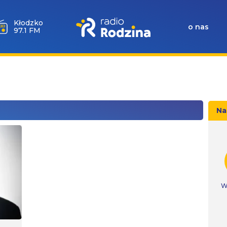
Wołów
o nas
99.6 FM
Na
W