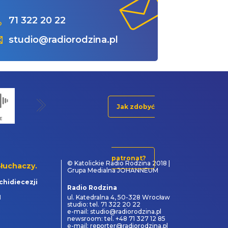
71 322 20 22
studio@radiorodzina.pl
Jak zdobyć
patronat?
© Katolickie Radio Rodzina 2018 |
łuchaczy.
Grupa Medialna JOHANNEUM
chidiecezji
Radio Rodzina
1
ul. Katedralna 4, 50-328 Wrocław
studio: tel. 71 322 20 22
e-mail: studio@radiorodzina.pl
newsroom: tel. +48 71 327 12 85
e-mail: reporter@radiorodzina.pl