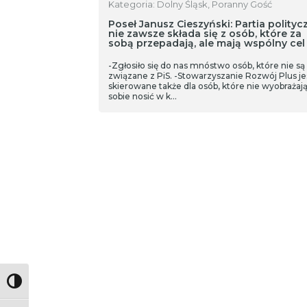
Kategoria: Dolny Śląsk, Poranny Gość
Poseł Janusz Cieszyński: Partia polityc
nie zawsze składa się z osób, które za
sobą przepadają, ale mają wspólny cel
-Zgłosiło się do nas mnóstwo osób, które nie są
związane z PiS. -Stowarzyszanie Rozwój Plus je
skierowane także dla osób, które nie wyobrażaj
sobie nosić w k…
Toggle High Contrast