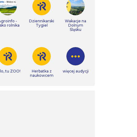
Agroinfo -
Dziennikarski
Wakacje na
isko rolnika
Tygiel
Dolnym
Śląsku
lo, tu ZOO!
Herbatka z
więcej audycji
naukowcem