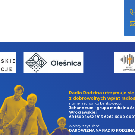
Radio Rodzina utrzymuje się
z dobrowolnych wpłat radios
numer rachunku bankowego:
Johanneum - grupa medialna Ar
Wrocławskiej
69 1600 1462 1813 6262 6000 000
wpłaty z tytułem:
DAROWIZNA NA RADIO RODZINA