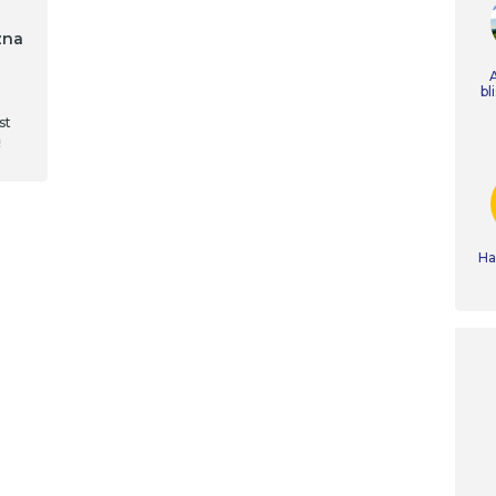
zna
bl
st
ą
Ha