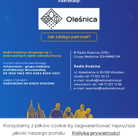
Patronaty:
Jak zdobyć patronat?
Radio Rodzina utrzymuje się z
© Radio Rodzina 2018 |
dobrowolnych wpłat radiosłuchaczy.
Grupa Medialna JOHANNEUM
numer rachunku bankowego:
Radio Rodzina
Johanneum - grupa medialna
Archidiecezji Wrocławskiej
ul. Katedralna 4, 50-328 Wrocław
69 1600 1462 1813 6262 6000 0001
studio: tel. 71 322 20 22
wpłaty z tytułem:
e-mail: studio@radiorodzina.pl
DAROWIZNA NA RADIO RODZINA
newsroom: tel. +48 71 327 12 85
e-mail: reporter@radiorodzina.pl
Korzystamy z plików cookie by zagwarantować najwyższa
jakość naszego portalu
Poliyka prywatności