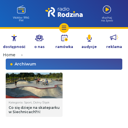
Wołów 99.6
słuchaj
FM
na żywo
Przejdź
do
dostępność
o nas
ramówka
audycje
reklama
treści
Home
»
Archiwum
Kategoria: Sport, Dolny Śląsk
Co się dzieje na skateparku
w Siechnicach?￼