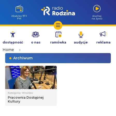
Kłodzko 97.1
słuchaj
FM
na żywo
Przejdź
do
dostępność
o nas
ramówka
audycje
reklama
treści
Home
»
Archiwum
Kategoria: Wrocław
Pracownia Dostępnej
Kultury