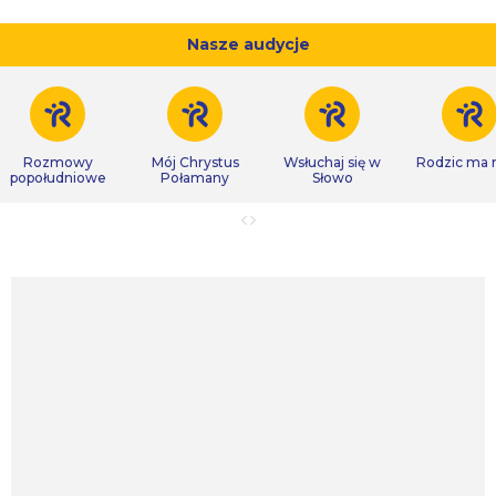
Nasze audycje
Rozmowy
Mój Chrystus
Wsłuchaj się w
Rodzic ma
popołudniowe
Połamany
Słowo