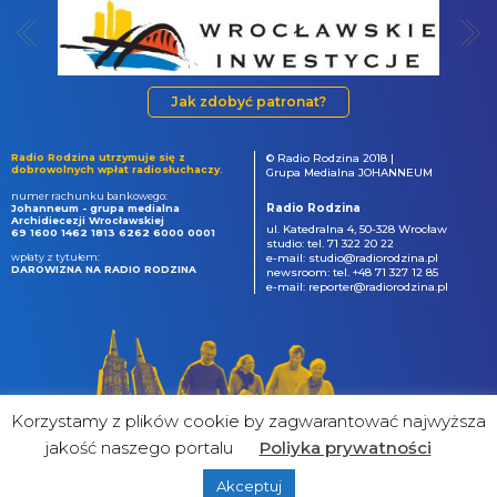
Jak zdobyć patronat?
Radio Rodzina utrzymuje się z
© Radio Rodzina 2018 |
dobrowolnych wpłat radiosłuchaczy.
Grupa Medialna JOHANNEUM
numer rachunku bankowego:
Radio Rodzina
Johanneum - grupa medialna
Archidiecezji Wrocławskiej
ul. Katedralna 4, 50-328 Wrocław
69 1600 1462 1813 6262 6000 0001
studio: tel. 71 322 20 22
wpłaty z tytułem:
e-mail: studio@radiorodzina.pl
DAROWIZNA NA RADIO RODZINA
newsroom: tel. +48 71 327 12 85
e-mail: reporter@radiorodzina.pl
Korzystamy z plików cookie by zagwarantować najwyższa
jakość naszego portalu
Poliyka prywatności
Akceptuj
powered by
&