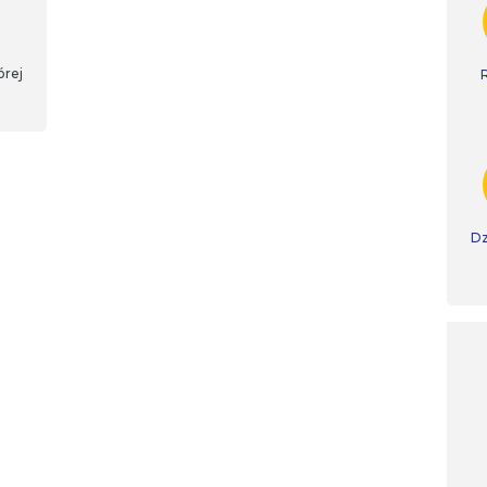
órej
Dz