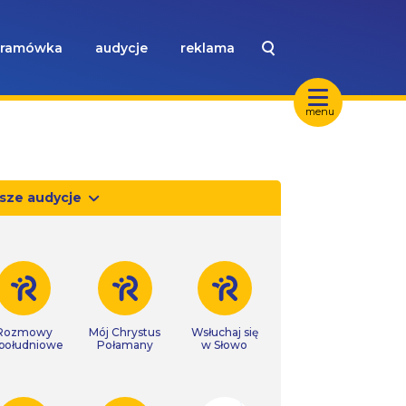
ramówka
audycje
reklama
menu
sze audycje
Rozmowy
Mój Chrystus
Wsłuchaj się
południowe
Połamany
w Słowo