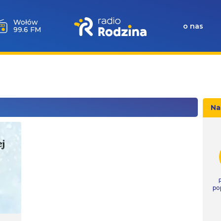
Milicz
o nas
88.5 FM
Na
po