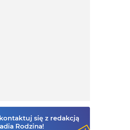
kontaktuj się z redakcją
adia Rodzina!