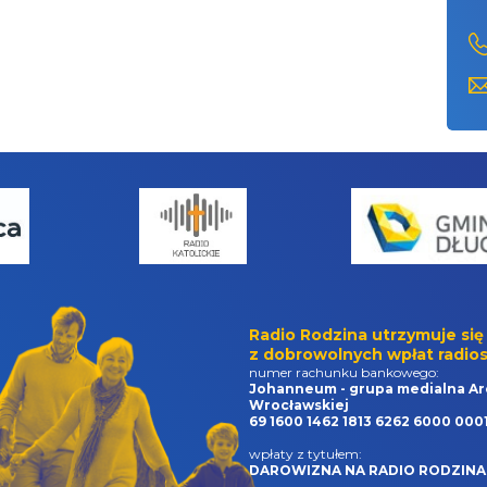
Radio Rodzina utrzymuje się
z dobrowolnych wpłat radios
numer rachunku bankowego:
Johanneum - grupa medialna Ar
Wrocławskiej
69 1600 1462 1813 6262 6000 000
wpłaty z tytułem:
DAROWIZNA NA RADIO RODZINA