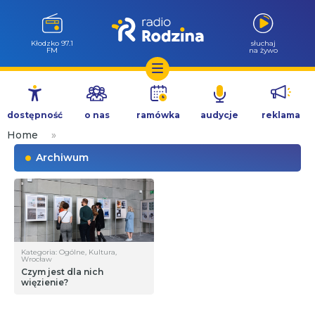
Wołów 99.6
słuchaj
FM
na żywo
Przejdź
do
dostępność
o nas
ramówka
audycje
reklama
treści
Home
»
Archiwum
Kategoria: Ogólne, Kultura,
Wrocław
Czym jest dla nich
więzienie?