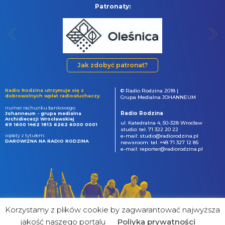
Patronaty:
Jak zdobyć patronat?
Radio Rodzina utrzymuje się z
© Radio Rodzina 2018 |
dobrowolnych wpłat radiosłuchaczy.
Grupa Medialna JOHANNEUM
numer rachunku bankowego:
Radio Rodzina
Johanneum - grupa medialna
Archidiecezji Wrocławskiej
ul. Katedralna 4, 50-328 Wrocław
69 1600 1462 1813 6262 6000 0001
studio: tel. 71 322 20 22
wpłaty z tytułem:
e-mail: studio@radiorodzina.pl
DAROWIZNA NA RADIO RODZINA
newsroom: tel. +48 71 327 12 85
e-mail: reporter@radiorodzina.pl
Korzystamy z plików cookie by zagwarantować najwyższa
jakość naszego portalu
Poliyka prywatności