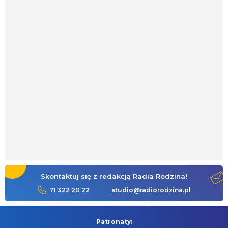
Skontaktuj się z redakcją Radia Rodzina!
71 322 20 22
studio@radiorodzina.pl
Patronaty: