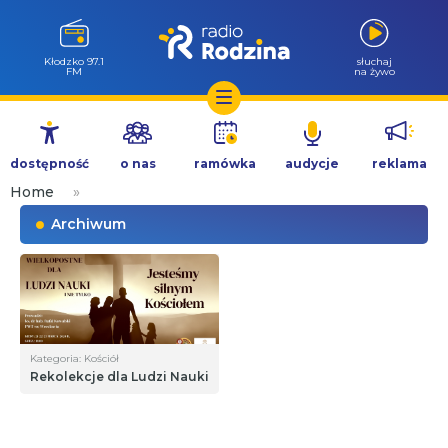
Kłodzko 97.1
słuchaj
FM
na żywo
Przejdź
do
dostępność
o nas
ramówka
audycje
reklama
treści
Home
»
Archiwum
Kategoria: Kościół
Rekolekcje dla Ludzi Nauki