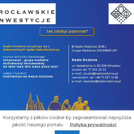
Jak zdobyć patronat?
Radio Rodzina utrzymuje się z
© Radio Rodzina 2018 |
dobrowolnych wpłat radiosłuchaczy.
Grupa Medialna JOHANNEUM
numer rachunku bankowego:
Radio Rodzina
Johanneum - grupa medialna
Archidiecezji Wrocławskiej
ul. Katedralna 4, 50-328 Wrocław
69 1600 1462 1813 6262 6000 0001
studio: tel. 71 322 20 22
wpłaty z tytułem:
e-mail: studio@radiorodzina.pl
DAROWIZNA NA RADIO RODZINA
newsroom: tel. +48 71 327 12 85
e-mail: reporter@radiorodzina.pl
Korzystamy z plików cookie by zagwarantować najwyższa
jakość naszego portalu
Poliyka prywatności