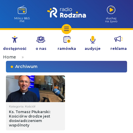
Milicz 88.5
słuchaj
FM
na żywo
Przejdź
do
dostępność
o nas
ramówka
audycje
reklama
treści
Home
»
Archiwum
Kategoria: Kościół
Ks. Tomasz Płukarski:
Kościół w drodze jest
doświadczeniem
wspólnoty