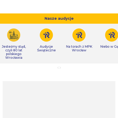
Nasze audycje
Jesteśmy stąd,
Audycje
Na torach z MPK
Niebo w Gę
czyli 80 lat
Świąteczne
Wrocław
polskiego
Wrocławia