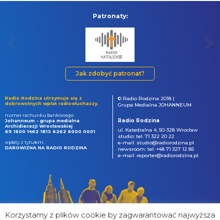
Patronaty:
Jak zdobyć patronat?
Radio Rodzina utrzymuje się z
© Radio Rodzina 2018 |
dobrowolnych wpłat radiosłuchaczy.
Grupa Medialna JOHANNEUM
numer rachunku bankowego:
Radio Rodzina
Johanneum - grupa medialna
Archidiecezji Wrocławskiej
ul. Katedralna 4, 50-328 Wrocław
69 1600 1462 1813 6262 6000 0001
studio: tel. 71 322 20 22
wpłaty z tytułem:
e-mail: studio@radiorodzina.pl
DAROWIZNA NA RADIO RODZINA
newsroom: tel. +48 71 327 12 85
e-mail: reporter@radiorodzina.pl
Korzystamy z plików cookie by zagwarantować najwyższa