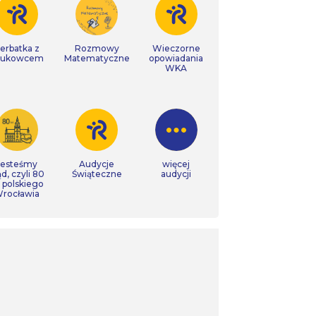
erbatka z
Rozmowy
Wieczorne
aukowcem
Matematyczne
opowiadania
WKA
Jesteśmy
Audycje
więcej
ąd, czyli 80
Świąteczne
audycji
t polskiego
rocławia