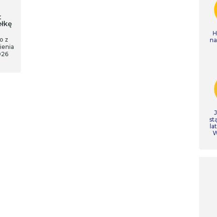
t
ełkę
H
o z
n
ienia
026
st
la
W