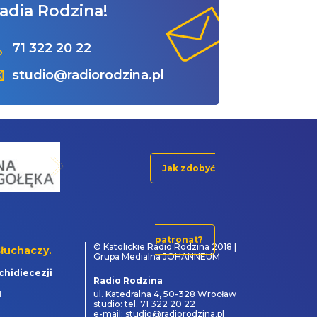
adia Rodzina!
71 322 20 22
studio@radiorodzina.pl
Jak zdobyć
patronat?
© Katolickie Radio Rodzina 2018 |
łuchaczy.
Grupa Medialna JOHANNEUM
chidiecezji
Radio Rodzina
1
ul. Katedralna 4, 50-328 Wrocław
studio: tel. 71 322 20 22
e-mail: studio@radiorodzina.pl