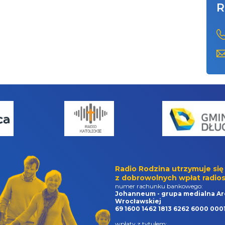
R
Radio Rodzina utrzymuje się
z dobrowolnych wpłat radios
numer rachunku bankowego:
Johanneum - grupa medialna Ar
Wrocławskiej
69 1600 1462 1813 6262 6000 000
wpłaty z tytułem: