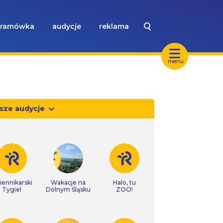
ramówka
audycje
reklama
menu
sze audycje
iennikarski
Wakacje na
Halo, tu
Tygiel
Dolnym Śląsku
ZOO!