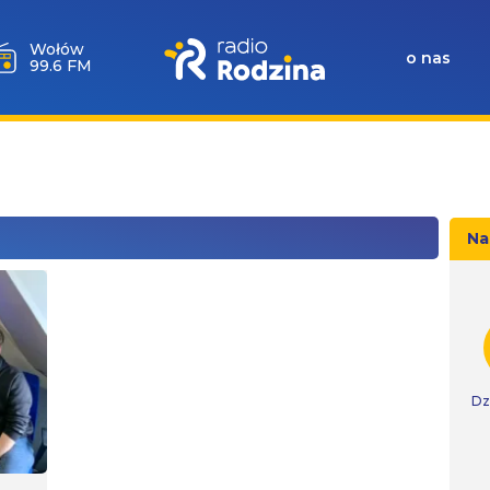
Wołów
o nas
99.6 FM
Na
Dz