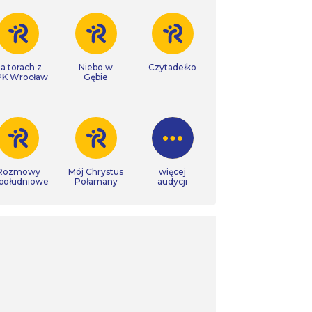
a torach z
Niebo w
Czytadełko
K Wrocław
Gębie
Rozmowy
Mój Chrystus
więcej
południowe
Połamany
audycji