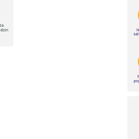
za
odzin
N
MP
po