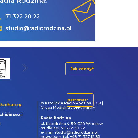
adia Rodzina!
71 322 20 22
studio@radiorodzina.pl
Jak zdobyć
patronat?
© Katolickie Radio Rodzina 2018 |
łuchaczy.
Grupa Medialna JOHANNEUM
chidiecezji
Radio Rodzina
1
ul. Katedralna 4, 50-328 Wrocław
studio: tel. 71 322 20 22
e-mail: studio@radiorodzina.pl
newsroom: tel. +48 71 327 12 85