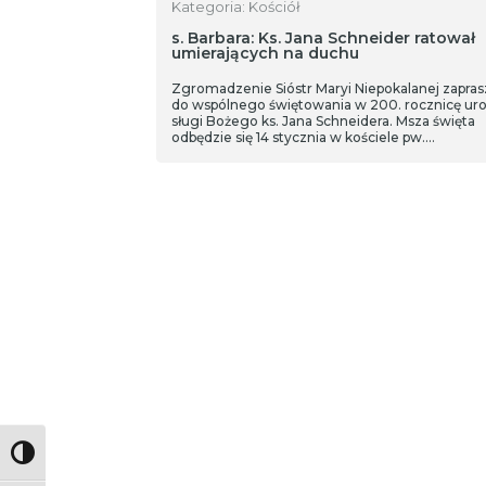
Kategoria: Kościół
s. Barbara: Ks. Jana Schneider ratował
umierających na duchu
Zgromadzenie Sióstr Maryi Niepokalanej zapras
do wspólnego świętowania w 200. rocznicę ur
sługi Bożego ks. Jana Schneidera. Msza święta
odbędzie się 14 stycznia w kościele pw.
Najświętszego Imienia Jezus we Wrocławiu.
Toggle High Contrast