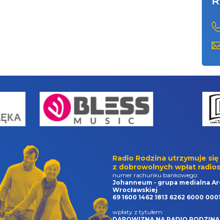
R
Radio Rodzina utrzymuje się
z dobrowolnych wpłat radios
numer rachunku bankowego:
Johanneum - grupa medialna Ar
Wrocławskiej
69 1600 1462 1813 6262 6000 000
wpłaty z tytułem:
DAROWIZNA NA RADIO RODZINA