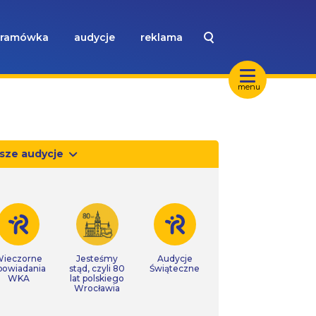
ramówka
audycje
reklama
menu
sze audycje
ieczorne
Jesteśmy
Audycje
powiadania
stąd, czyli 80
Świąteczne
WKA
lat polskiego
Wrocławia