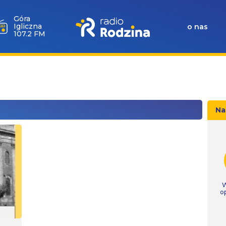
Góra
Igliczna
o nas
107.2 FM
Na
W
o