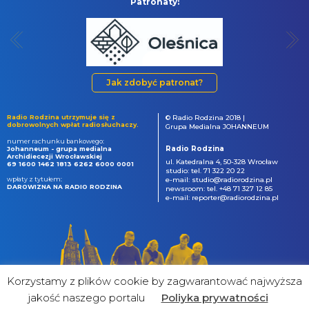
Patronaty:
Jak zdobyć patronat?
Radio Rodzina utrzymuje się z
© Radio Rodzina 2018 |
dobrowolnych wpłat radiosłuchaczy.
Grupa Medialna JOHANNEUM
numer rachunku bankowego:
Radio Rodzina
Johanneum - grupa medialna
Archidiecezji Wrocławskiej
ul. Katedralna 4, 50-328 Wrocław
69 1600 1462 1813 6262 6000 0001
studio: tel. 71 322 20 22
wpłaty z tytułem:
e-mail: studio@radiorodzina.pl
DAROWIZNA NA RADIO RODZINA
newsroom: tel. +48 71 327 12 85
e-mail: reporter@radiorodzina.pl
Korzystamy z plików cookie by zagwarantować najwyższa
jakość naszego portalu
Poliyka prywatności