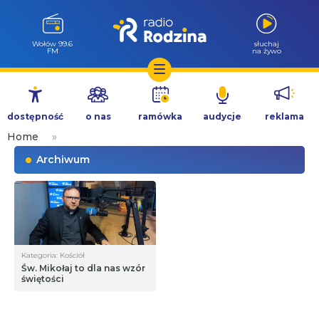
Wołów 99.6
słuchaj
FM
na żywo
Przejdź
do
dostępność
o nas
ramówka
audycje
reklama
treści
Home
»
Archiwum
Kategoria: Kościół
Św. Mikołaj to dla nas wzór
świętości