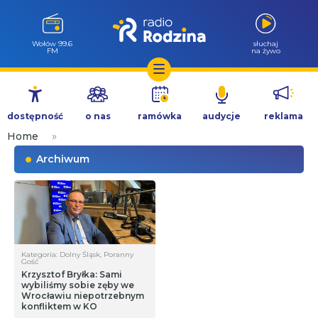
Wołów 99.6
słuchaj
FM
na żywo
Przejdź
do
dostępność
o nas
ramówka
audycje
reklama
treści
Home
»
Archiwum
Kategoria: Dolny Śląsk, Poranny
Gość
Krzysztof Bryłka: Sami
wybiliśmy sobie zęby we
Wrocławiu niepotrzebnym
konfliktem w KO