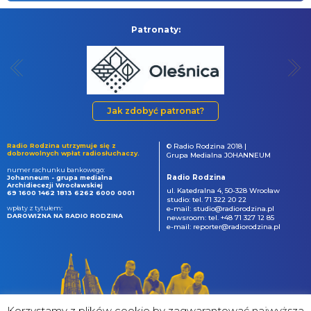
Patronaty:
Jak zdobyć patronat?
Radio Rodzina utrzymuje się z
© Radio Rodzina 2018 |
dobrowolnych wpłat radiosłuchaczy.
Grupa Medialna JOHANNEUM
numer rachunku bankowego:
Radio Rodzina
Johanneum - grupa medialna
Archidiecezji Wrocławskiej
ul. Katedralna 4, 50-328 Wrocław
69 1600 1462 1813 6262 6000 0001
studio: tel. 71 322 20 22
wpłaty z tytułem:
e-mail: studio@radiorodzina.pl
DAROWIZNA NA RADIO RODZINA
newsroom: tel. +48 71 327 12 85
e-mail: reporter@radiorodzina.pl
Korzystamy z plików cookie by zagwarantować najwyższa