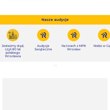
Nasze audycje
Jesteśmy stąd,
Audycje
Na torach z MPK
Niebo w Gę
czyli 80 lat
Świąteczne
Wrocław
polskiego
Wrocławia