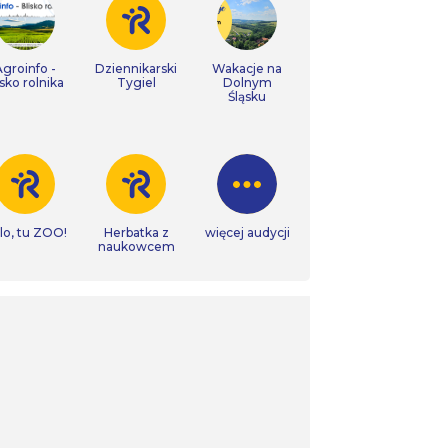
Agroinfo -
Dziennikarski
Wakacje na
isko rolnika
Tygiel
Dolnym
Śląsku
lo, tu ZOO!
Herbatka z
więcej audycji
naukowcem