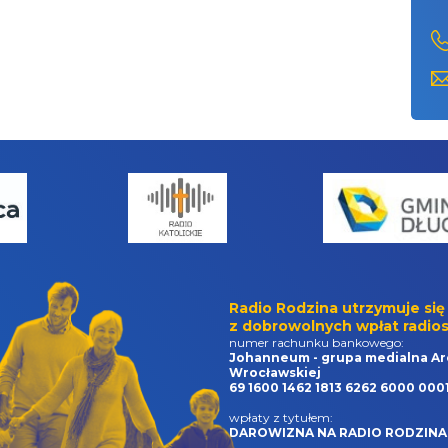
Radio Rodzina utrzymuje się
z dobrowolnych wpłat radios
numer rachunku bankowego:
Johanneum - grupa medialna Ar
Wrocławskiej
69 1600 1462 1813 6262 6000 000
wpłaty z tytułem:
DAROWIZNA NA RADIO RODZINA