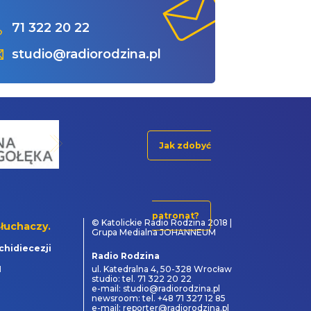
71 322 20 22
studio@radiorodzina.pl
Jak zdobyć
patronat?
© Katolickie Radio Rodzina 2018 |
łuchaczy.
Grupa Medialna JOHANNEUM
chidiecezji
Radio Rodzina
1
ul. Katedralna 4, 50-328 Wrocław
studio: tel. 71 322 20 22
e-mail: studio@radiorodzina.pl
newsroom: tel. +48 71 327 12 85
e-mail: reporter@radiorodzina.pl