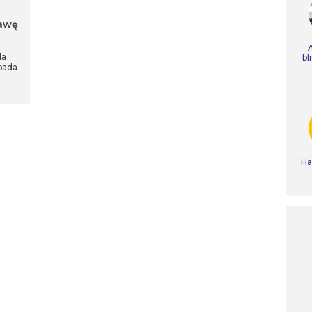
tawę
la
bl
pada
Ha