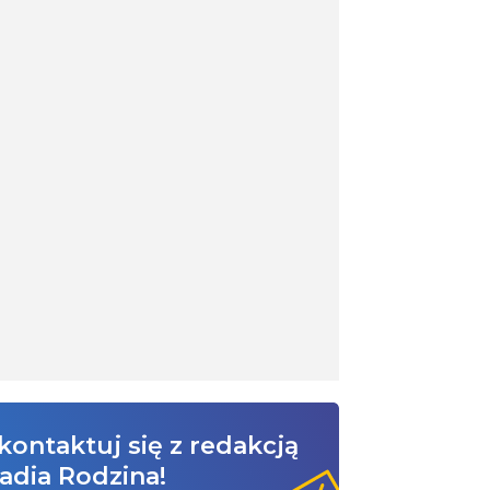
kontaktuj się z redakcją
adia Rodzina!