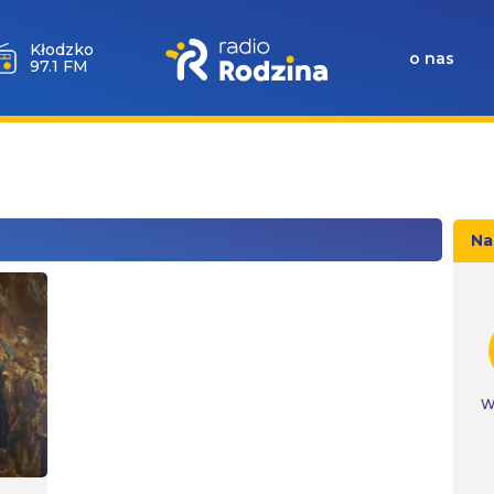
Wołów
o nas
99.6 FM
Na
W