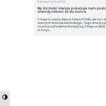
Kategoria: Kościół
Bp Kiciński: Maryja pokazuje nam pos
wiernej miłości aż do końca
3 maja to ważna data w historii Polski, ale też i d
wiernych Kościoła Katolickiego. Tego dnia przy
rocznica uchwalenia Konstytucji 3 Maja, a także
uroczys…
Toggle High Contrast