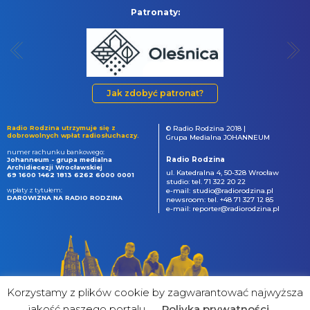
Patronaty:
Jak zdobyć patronat?
Radio Rodzina utrzymuje się z
© Radio Rodzina 2018 |
dobrowolnych wpłat radiosłuchaczy.
Grupa Medialna JOHANNEUM
numer rachunku bankowego:
Radio Rodzina
Johanneum - grupa medialna
Archidiecezji Wrocławskiej
ul. Katedralna 4, 50-328 Wrocław
69 1600 1462 1813 6262 6000 0001
studio: tel. 71 322 20 22
wpłaty z tytułem:
e-mail: studio@radiorodzina.pl
DAROWIZNA NA RADIO RODZINA
newsroom: tel. +48 71 327 12 85
e-mail: reporter@radiorodzina.pl
Korzystamy z plików cookie by zagwarantować najwyższa
jakość naszego portalu
Poliyka prywatności