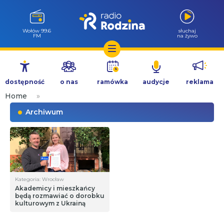
Wołów 99.6
słuchaj
FM
na żywo
Przejdź
do
dostępność
o nas
ramówka
audycje
reklama
treści
Home
»
Archiwum
Kategoria: Wrocław
Akademicy i mieszkańcy
będą rozmawiać o dorobku
kulturowym z Ukrainą