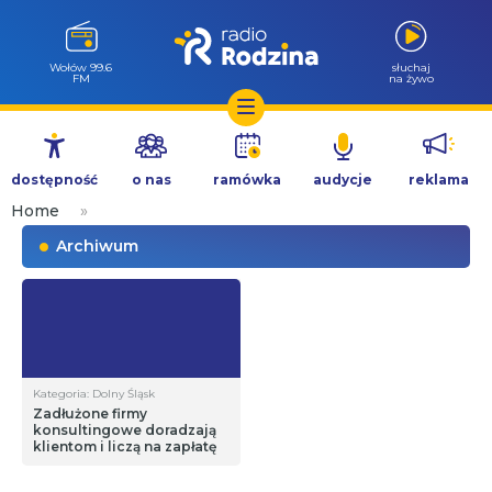
Wołów 99.6
słuchaj
FM
na żywo
Przejdź
do
dostępność
o nas
ramówka
audycje
reklama
treści
Home
»
Archiwum
Kategoria: Dolny Śląsk
Zadłużone firmy
konsultingowe doradzają
klientom i liczą na zapłatę