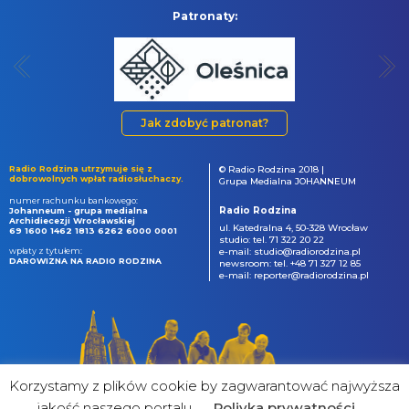
Patronaty:
Jak zdobyć patronat?
Radio Rodzina utrzymuje się z
© Radio Rodzina 2018 |
dobrowolnych wpłat radiosłuchaczy.
Grupa Medialna JOHANNEUM
numer rachunku bankowego:
Radio Rodzina
Johanneum - grupa medialna
Archidiecezji Wrocławskiej
ul. Katedralna 4, 50-328 Wrocław
69 1600 1462 1813 6262 6000 0001
studio: tel. 71 322 20 22
wpłaty z tytułem:
e-mail: studio@radiorodzina.pl
DAROWIZNA NA RADIO RODZINA
newsroom: tel. +48 71 327 12 85
e-mail: reporter@radiorodzina.pl
Korzystamy z plików cookie by zagwarantować najwyższa
jakość naszego portalu
Poliyka prywatności