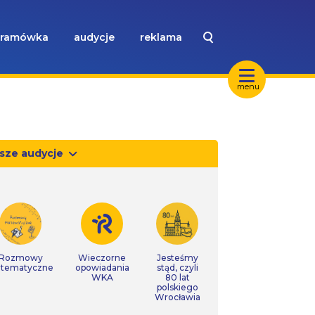
ramówka
audycje
reklama
menu
sze audycje
Rozmowy
Wieczorne
Jesteśmy
tematyczne
opowiadania
stąd, czyli
WKA
80 lat
polskiego
Wrocławia