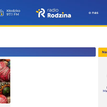
Wołów
o nas
99.6 FM
Na
Ma