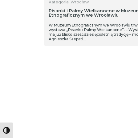
Kategoria: Wrocław
Pisanki i Palmy Wielkanocne w Muzeu
Etnograficznym we Wrocławiu
W Muzeum Etnograficznym we Wrocławiu trw
wystawa „Pisanki i Palmy Wielkanocne”. – Wys
ma już blisko sześćdziesięcioletnią tradycję – m
Agnieszka Szepeti…
Toggle High Contrast