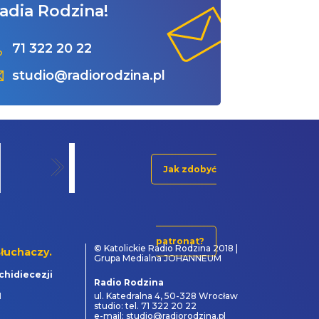
adia Rodzina!
71 322 20 22
studio@radiorodzina.pl
Jak zdobyć
patronat?
© Katolickie Radio Rodzina 2018 |
łuchaczy.
Grupa Medialna JOHANNEUM
chidiecezji
Radio Rodzina
1
ul. Katedralna 4, 50-328 Wrocław
studio: tel. 71 322 20 22
e-mail: studio@radiorodzina.pl