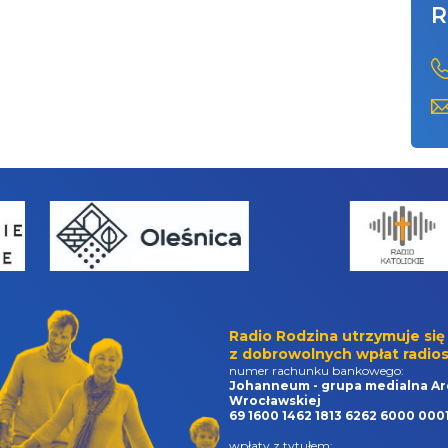
R
Radio Rodzina utrzymuje się
z dobrowolnych wpłat radios
numer rachunku bankowego:
Johanneum - grupa medialna Ar
Wrocławskiej
69 1600 1462 1813 6262 6000 000
wpłaty z tytułem: