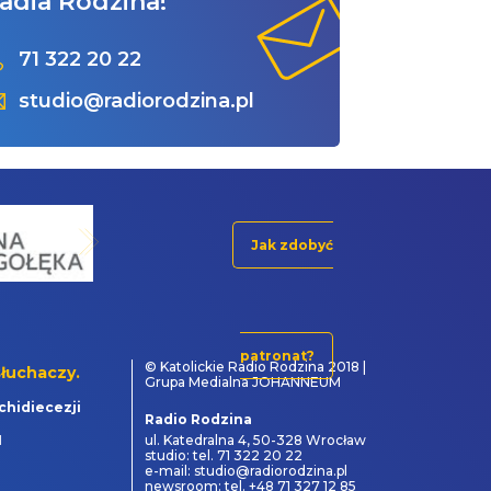
adia Rodzina!
71 322 20 22
studio@radiorodzina.pl
Jak zdobyć
patronat?
© Katolickie Radio Rodzina 2018 |
łuchaczy.
Grupa Medialna JOHANNEUM
chidiecezji
Radio Rodzina
1
ul. Katedralna 4, 50-328 Wrocław
studio: tel. 71 322 20 22
e-mail: studio@radiorodzina.pl
newsroom: tel. +48 71 327 12 85