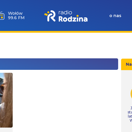
Wołów
o nas
99.6 FM
Na
st
la
W