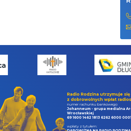
R
Radio Rodzina utrzymuje się
z dobrowolnych wpłat radios
numer rachunku bankowego:
Johanneum - grupa medialna Ar
Wrocławskiej
69 1600 1462 1813 6262 6000 000
wpłaty z tytułem:
DAROWIZNA NA RADIO RODZINA