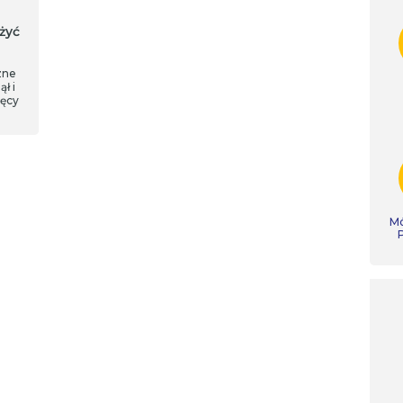
żyć
zne
ł i
ięcy
Mó