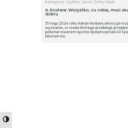
Kategoria: Ogólne, Sport, Dolny Śląsk
A. Kostera: Wszystko, co robię, musi słu
dobru
31 maja 2024 roku Adrian Kostera ukończył roc
wyzwanie, w czasie którego przebiegł, przepłyną
pokonał rowerem łącznie dystans ponad 40 tys
kilometrów.
Toggle High Contrast