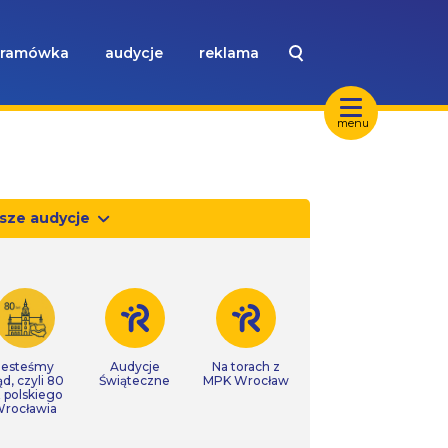
ramówka
audycje
reklama
menu
sze audycje
Jesteśmy
Audycje
Na torach z
ąd, czyli 80
Świąteczne
MPK Wrocław
t polskiego
rocławia