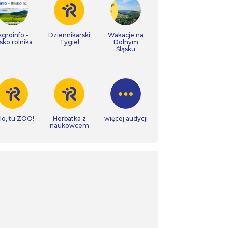
Agroinfo -
Dziennikarski
Wakacje na
isko rolnika
Tygiel
Dolnym
Śląsku
lo, tu ZOO!
Herbatka z
więcej audycji
naukowcem