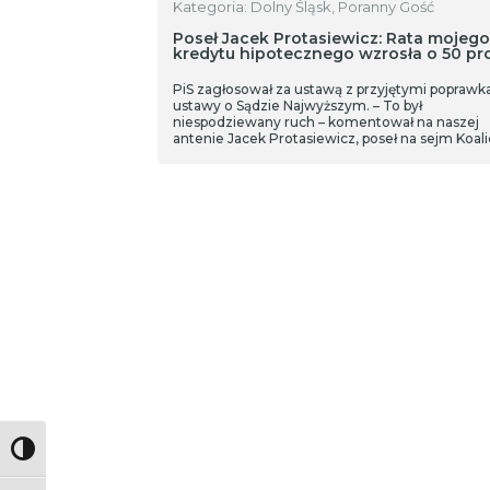
Kategoria: Dolny Śląsk, Poranny Gość
Poseł Jacek Protasiewicz: Rata mojego
kredytu hipotecznego wzrosła o 50 pro
PiS zagłosował za ustawą z przyjętymi poprawk
ustawy o Sądzie Najwyższym. – To był
niespodziewany ruch – komentował na naszej
antenie Jacek Protasiewicz, poseł na sejm Koalic
Polskiej. Tematem rozmowy była także walka z
inflacją oraz wizyta prezesa PSL w stolicy Doln
Śląska.
Toggle High Contrast