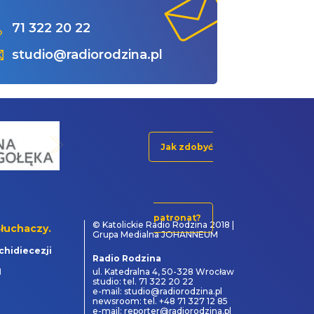
71 322 20 22
studio@radiorodzina.pl
Jak zdobyć
patronat?
© Katolickie Radio Rodzina 2018 |
łuchaczy.
Grupa Medialna JOHANNEUM
chidiecezji
Radio Rodzina
1
ul. Katedralna 4, 50-328 Wrocław
studio: tel. 71 322 20 22
e-mail: studio@radiorodzina.pl
newsroom: tel. +48 71 327 12 85
e-mail: reporter@radiorodzina.pl