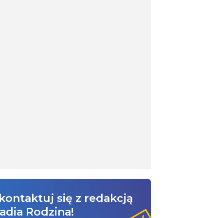
kontaktuj się z redakcją
adia Rodzina!