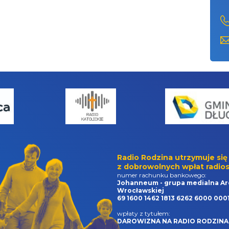
Radio Rodzina utrzymuje się
z dobrowolnych wpłat radios
numer rachunku bankowego:
Johanneum - grupa medialna Ar
Wrocławskiej
69 1600 1462 1813 6262 6000 000
wpłaty z tytułem:
DAROWIZNA NA RADIO RODZINA