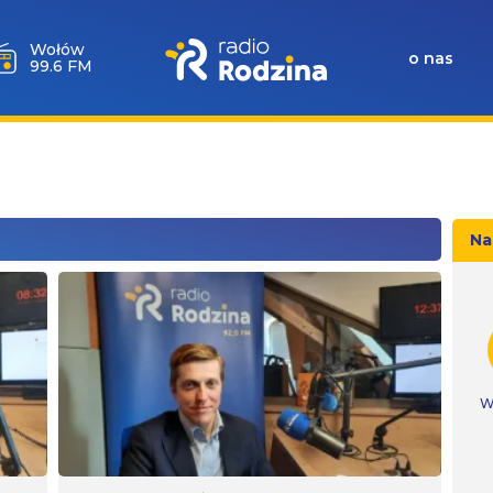
Wołów
o nas
99.6 FM
Na
W