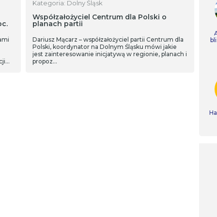
Kategoria: Dolny Śląsk
Współzałożyciel Centrum dla Polski o
c.
planach partii
ami
Dariusz Mącarz – współzałożyciel partii Centrum dla
bl
Polski, koordynator na Dolnym Śląsku mówi jakie
jest zainteresowanie inicjatywą w regionie, planach i
ji
propoz…
ego
Ha