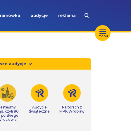
ramówka
audycje
reklama
menu
sze audycje
Jesteśmy
Audycje
Na torach z
ąd, czyli 80
Świąteczne
MPK Wrocław
t polskiego
rocławia