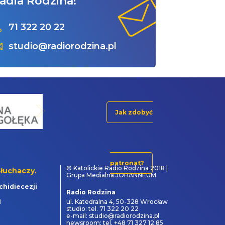
adia Rodzina!
71 322 20 22
studio@radiorodzina.pl
Jak zdobyć
patronat?
© Katolickie Radio Rodzina 2018 |
łuchaczy.
Grupa Medialna JOHANNEUM
chidiecezji
Radio Rodzina
1
ul. Katedralna 4, 50-328 Wrocław
studio: tel. 71 322 20 22
e-mail: studio@radiorodzina.pl
newsroom: tel. +48 71 327 12 85