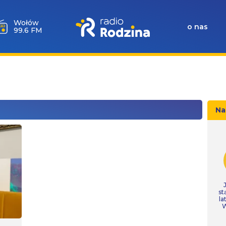
Wołów
o nas
99.6 FM
Na
st
la
W