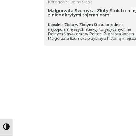
Kategoria: Dolny Śląsk
Małgorzata Szumska: Złoty Stok to mie
z nieodkrytymi tajemnicami
Kopalnia Złota w Złotym Stoku to jedna z
najpopularniejszych atrakcji turystycznych na
Dolnym Śląsku oraz w Polsce. Prezeska kopalni
Małgorzata Szumska przybliżyła historię miejsca
atrakcje, które czekają na odwiedzających.
Toggle High Contrast