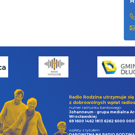
R
Radio Rodzina utrzymuje się
z dobrowolnych wpłat radios
numer rachunku bankowego:
Johanneum - grupa medialna Ar
Wrocławskiej
69 1600 1462 1813 6262 6000 000
wpłaty z tytułem:
DAROWIZNA NA RADIO RODZINA