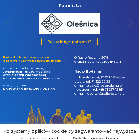
Patronaty:
Jak zdobyć patronat?
Radio Rodzina utrzymuje się z
© Radio Rodzina 2018 |
dobrowolnych wpłat radiosłuchaczy.
Grupa Medialna JOHANNEUM
numer rachunku bankowego:
Radio Rodzina
Johanneum - grupa medialna
Archidiecezji Wrocławskiej
ul. Katedralna 4, 50-328 Wrocław
69 1600 1462 1813 6262 6000 0001
studio: tel. 71 322 20 22
wpłaty z tytułem:
e-mail: studio@radiorodzina.pl
DAROWIZNA NA RADIO RODZINA
newsroom: tel. +48 71 327 12 85
e-mail: reporter@radiorodzina.pl
Korzystamy z plików cookie by zagwarantować najwyższa
jakość naszego portalu
Poliyka prywatności