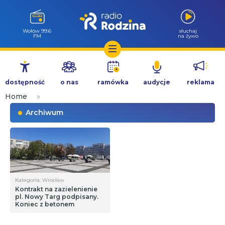
Wołów 99.6
słuchaj
FM
na żywo
Przejdź
do
dostępność
o nas
ramówka
audycje
reklama
treści
Home
»
Archiwum
Kategoria: Wrocław
Kontrakt na zazielenienie
pl. Nowy Targ podpisany.
Koniec z betonem