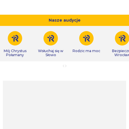
Nasze audycje
Mój Chrystus
Wsłuchaj się w
Rodzic ma moc
Bezpiecz
Połamany
Słowo
Wrocła