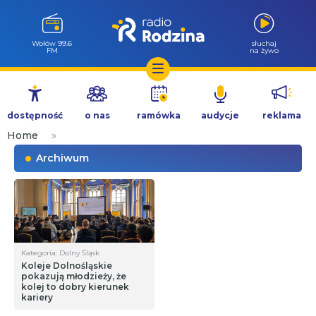
Wołów 99.6
słuchaj
FM
na żywo
Przejdź
do
dostępność
o nas
ramówka
audycje
reklama
treści
Home
»
Archiwum
Kategoria: Dolny Śląsk
Koleje Dolnośląskie
pokazują młodzieży, że
kolej to dobry kierunek
kariery