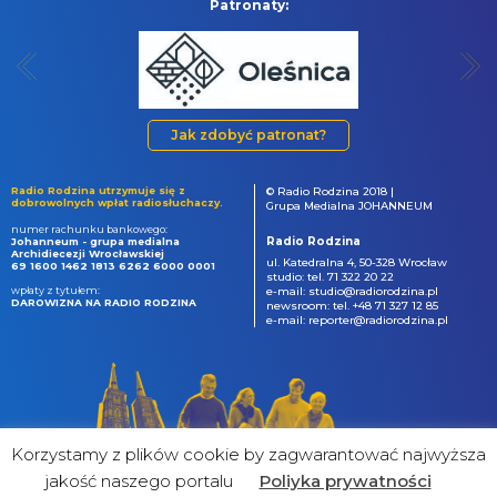
Patronaty:
Jak zdobyć patronat?
Radio Rodzina utrzymuje się z
© Radio Rodzina 2018 |
dobrowolnych wpłat radiosłuchaczy.
Grupa Medialna JOHANNEUM
numer rachunku bankowego:
Radio Rodzina
Johanneum - grupa medialna
Archidiecezji Wrocławskiej
ul. Katedralna 4, 50-328 Wrocław
69 1600 1462 1813 6262 6000 0001
studio: tel. 71 322 20 22
wpłaty z tytułem:
e-mail: studio@radiorodzina.pl
DAROWIZNA NA RADIO RODZINA
newsroom: tel. +48 71 327 12 85
e-mail: reporter@radiorodzina.pl
Korzystamy z plików cookie by zagwarantować najwyższa
jakość naszego portalu
Poliyka prywatności