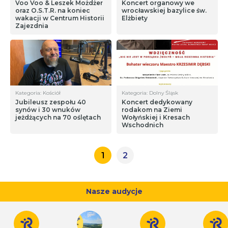
Voo Voo & Leszek Możdżer
Koncert organowy we
oraz O.S.T.R. na koniec
wrocławskiej bazylice św.
wakacji w Centrum Historii
Elżbiety
Zajezdnia
Kategoria: Kościół
Kategoria: Dolny Śląsk
Jubileusz zespołu 40
Koncert dedykowany
synów i 30 wnuków
rodakom na Ziemi
jeżdżących na 70 oślętach
Wołyńskiej i Kresach
Wschodnich
1
2
Nasze audycje