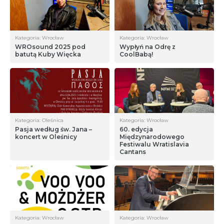
Kategoria: Wrocław
Kategoria: Wrocław
WROsound 2025 pod
Wypłyń na Odrę z
batutą Kuby Więcka
CoolBabą!
Kategoria: Oleśnica
Kategoria: Wrocław
Pasja według św. Jana –
60. edycja
koncert w Oleśnicy
Międzynarodowego
Festiwalu Wratislavia
Cantans
Kategoria: Wrocław
Kategoria: Wrocław