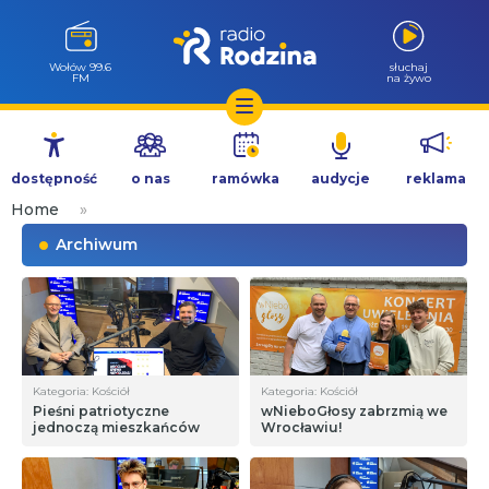
Wołów 99.6
słuchaj
FM
na żywo
Przejdź
do
dostępność
o nas
ramówka
audycje
reklama
treści
Home
»
Archiwum
Kategoria: Kościół
Kategoria: Kościół
Pieśni patriotyczne
wNieboGłosy zabrzmią we
jednoczą mieszkańców
Wrocławiu!