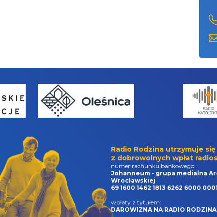
Radio Rodzina utrzymuje się
z dobrowolnych wpłat radios
numer rachunku bankowego:
Johanneum - grupa medialna Ar
Wrocławskiej
69 1600 1462 1813 6262 6000 000
wpłaty z tytułem:
DAROWIZNA NA RADIO RODZINA