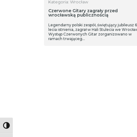
Kategoria: Wrocław
Czerwone Gitary zagrały przed
wrocławską publicznością
Legendarny polski zespół, świętujący jubileusz 
lecia istnienia, zagrał w Hali Stulecia we Wrocła
Występ Czerwonych Gitar zorganizowano w
ramach trwająceg…
Toggle High Contrast