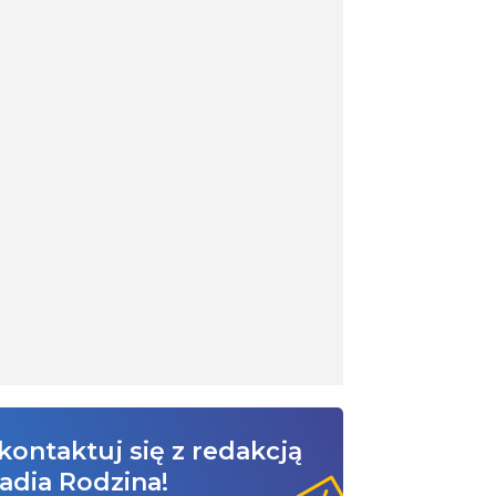
kontaktuj się z redakcją
adia Rodzina!