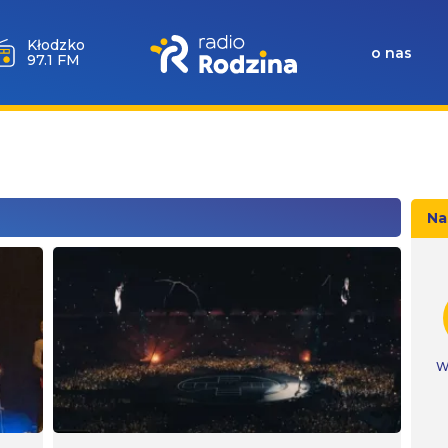
Kłodzko
o nas
97.1 FM
Na
W