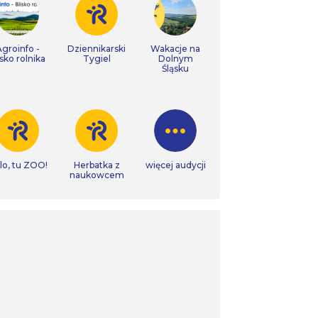
Agroinfo -
Dziennikarski
Wakacje na
isko rolnika
Tygiel
Dolnym
Śląsku
lo, tu ZOO!
Herbatka z
więcej audycji
naukowcem