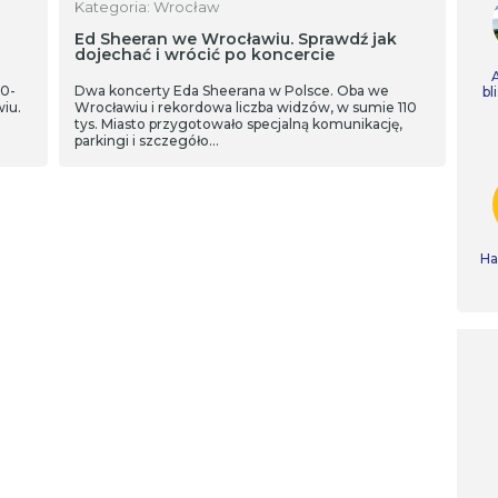
Kategoria: Wrocław
Ed Sheeran we Wrocławiu. Sprawdź jak
dojechać i wrócić po koncercie
60-
Dwa koncerty Eda Sheerana w Polsce. Oba we
bl
wiu.
Wrocławiu i rekordowa liczba widzów, w sumie 110
tys. Miasto przygotowało specjalną komunikację,
parkingi i szczegóło…
Ha