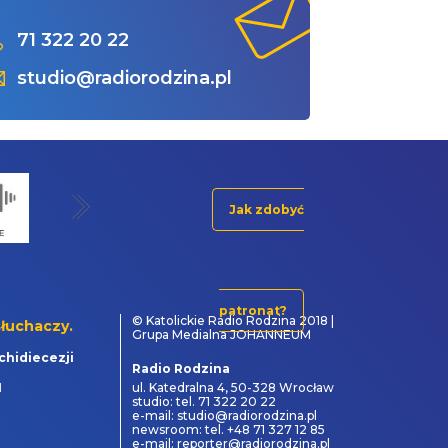
71 322 20 22
studio@radiorodzina.pl
Jak zdobyć
patronat?
© Katolickie Radio Rodzina 2018 |
łuchaczy.
Grupa Medialna JOHANNEUM
chidiecezji
Radio Rodzina
1
ul. Katedralna 4, 50-328 Wrocław
studio: tel. 71 322 20 22
e-mail: studio@radiorodzina.pl
newsroom: tel. +48 71 327 12 85
e-mail: reporter@radiorodzina.pl