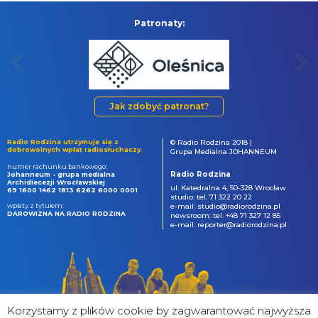
Patronaty:
Jak zdobyć patronat?
Radio Rodzina utrzymuje się z
© Radio Rodzina 2018 |
dobrowolnych wpłat radiosłuchaczy.
Grupa Medialna JOHANNEUM
numer rachunku bankowego:
Radio Rodzina
Johanneum - grupa medialna
Archidiecezji Wrocławskiej
ul. Katedralna 4, 50-328 Wrocław
69 1600 1462 1813 6262 6000 0001
studio: tel. 71 322 20 22
wpłaty z tytułem:
e-mail: studio@radiorodzina.pl
DAROWIZNA NA RADIO RODZINA
newsroom: tel. +48 71 327 12 85
e-mail: reporter@radiorodzina.pl
Korzystamy z plików cookie by zagwarantować najwyższa