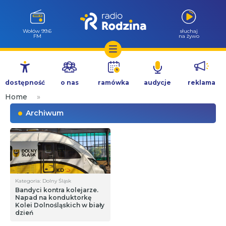
Wołów 99.6
słuchaj
FM
na żywo
Przejdź
do
dostępność
o nas
ramówka
audycje
reklama
treści
Home
»
Archiwum
Kategoria: Dolny Śląsk
Bandyci kontra kolejarze.
Napad na konduktorkę
Kolei Dolnośląskich w biały
dzień