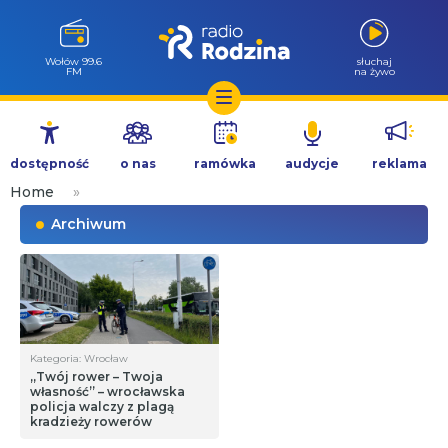
Wołów 99.6
słuchaj
FM
na żywo
Przejdź
do
dostępność
o nas
ramówka
audycje
reklama
treści
Home
»
Archiwum
Kategoria: Wrocław
„Twój rower – Twoja
własność” – wrocławska
policja walczy z plagą
kradzieży rowerów