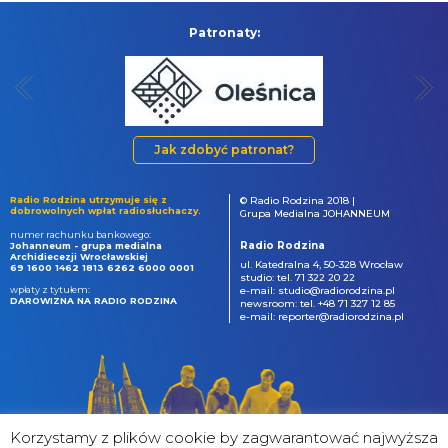
Patronaty:
Jak zdobyć patronat?
Radio Rodzina utrzymuje się z
© Radio Rodzina 2018 |
dobrowolnych wpłat radiosłuchaczy.
Grupa Medialna JOHANNEUM
numer rachunku bankowego:
Radio Rodzina
Johanneum - grupa medialna
Archidiecezji Wrocławskiej
ul. Katedralna 4, 50-328 Wrocław
69 1600 1462 1813 6262 6000 0001
studio: tel. 71 322 20 22
wpłaty z tytułem:
e-mail: studio@radiorodzina.pl
DAROWIZNA NA RADIO RODZINA
newsroom: tel. +48 71 327 12 85
e-mail: reporter@radiorodzina.pl
Korzystamy z plików cookie by zagwarantować najwyższa