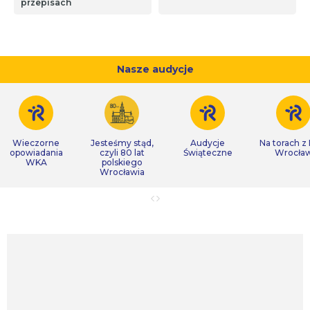
przepisach
Nasze audycje
Wieczorne
Jesteśmy stąd,
Audycje
Na torach z
opowiadania
czyli 80 lat
Świąteczne
Wrocła
WKA
polskiego
Wrocławia