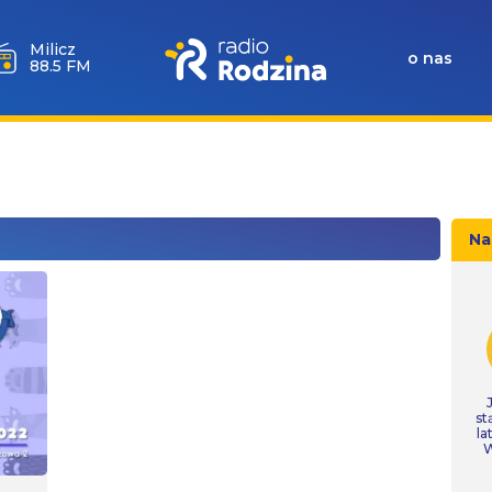
Góra
Igliczna
o nas
107.2 FM
Na
st
la
W