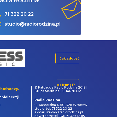
adia Rodzina!
71 322 20 22
studio@radiorodzina.pl
Jak zdobyć
patronat?
© Katolickie Radio Rodzina 2018 |
łuchaczy.
Grupa Medialna JOHANNEUM
chidiecezji
Radio Rodzina
1
ul. Katedralna 4, 50-328 Wrocław
studio: tel. 71 322 20 22
e-mail: studio@radiorodzina.pl
newsroom: tel. +48 71 327 12 85