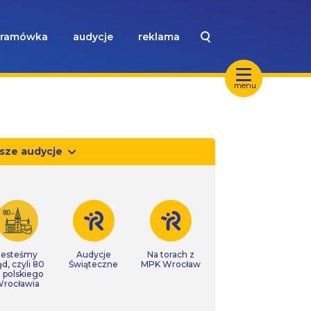
ramówka
audycje
reklama
menu
sze audycje
Jesteśmy
Audycje
Na torach z
ąd, czyli 80
Świąteczne
MPK Wrocław
t polskiego
rocławia