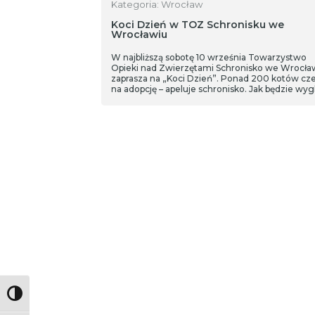
Kategoria: Wrocław
Koci Dzień w TOZ Schronisku we
Wrocławiu
W najbliższą sobotę 10 września Towarzystwo
Opieki nad Zwierzętami Schronisko we Wrocła
zaprasza na „Koci Dzień”. Ponad 200 kotów cz
na adopcję – apeluje schronisko. Jak będzie wyg
ten dzień? Rozmawiamy z Aleksandrą Cukier –
rzeczniczka schroniska.
Toggle High Contrast