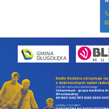
R
Radio Rodzina utrzymuje się
z dobrowolnych wpłat radios
numer rachunku bankowego:
Johanneum - grupa medialna Ar
Wrocławskiej
69 1600 1462 1813 6262 6000 000
wpłaty z tytułem:
DAROWIZNA NA RADIO RODZINA