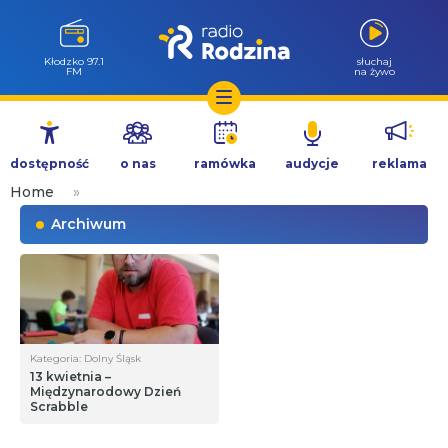
Kłodzko 97.1
słuchaj
FM
na żywo
Przejdź
do
dostępność
o nas
ramówka
audycje
reklama
treści
Home
»
Archiwum
Kategoria: Dolny Śląsk
13 kwietnia –
Międzynarodowy Dzień
Scrabble