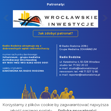
Patronaty:
Jak zdobyć patronat?
Radio Rodzina utrzymuje się z
© Radio Rodzina 2018 |
dobrowolnych wpłat radiosłuchaczy.
Grupa Medialna JOHANNEUM
numer rachunku bankowego:
Radio Rodzina
Johanneum - grupa medialna
Archidiecezji Wrocławskiej
ul. Katedralna 4, 50-328 Wrocław
69 1600 1462 1813 6262 6000 0001
studio: tel. 71 322 20 22
wpłaty z tytułem:
e-mail: studio@radiorodzina.pl
DAROWIZNA NA RADIO RODZINA
newsroom: tel. +48 71 327 12 85
e-mail: reporter@radiorodzina.pl
Korzystamy z plików cookie by zagwarantować najwyższa
jakość naszego portalu
Poliyka prywatności