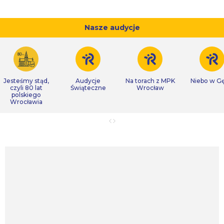
Nasze audycje
Jesteśmy stąd,
Audycje
Na torach z MPK
Niebo w Gę
czyli 80 lat
Świąteczne
Wrocław
polskiego
Wrocławia