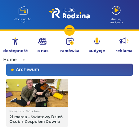
Kłodzko 97.1
słuchaj
FM
na żywo
Przejdź
do
dostępność
o nas
ramówka
audycje
reklama
treści
Home
»
Archiwum
Kategoria: Wrocław
21 marca – Światowy Dzień
Osób z Zespołem Downa