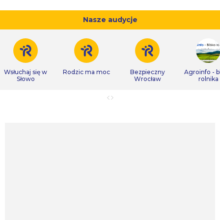
Nasze audycje
Wsłuchaj się w
Rodzic ma moc
Bezpieczny
Agroinfo - b
Słowo
Wrocław
rolnika