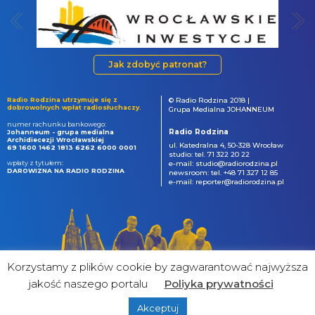
Jak zdobyć patronat?
Radio Rodzina utrzymuje się z
© Radio Rodzina 2018 |
dobrowolnych wpłat radiosłuchaczy.
Grupa Medialna JOHANNEUM
numer rachunku bankowego:
Radio Rodzina
Johanneum - grupa medialna
Archidiecezji Wrocławskiej
ul. Katedralna 4, 50-328 Wrocław
69 1600 1462 1813 6262 6000 0001
studio: tel. 71 322 20 22
wpłaty z tytułem:
e-mail: studio@radiorodzina.pl
DAROWIZNA NA RADIO RODZINA
newsroom: tel. +48 71 327 12 85
e-mail: reporter@radiorodzina.pl
Korzystamy z plików cookie by zagwarantować najwyższa
jakość naszego portalu
Poliyka prywatności
Akceptuj
powered by
&