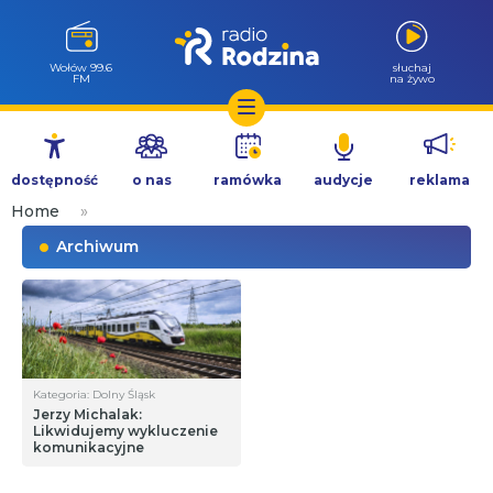
Wołów 99.6
słuchaj
FM
na żywo
Przejdź
do
dostępność
o nas
ramówka
audycje
reklama
treści
Home
»
Archiwum
Kategoria: Dolny Śląsk
Jerzy Michalak:
Likwidujemy wykluczenie
komunikacyjne