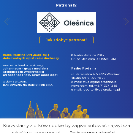
Patronaty:
Jak zdobyć patronat?
Radio Rodzina utrzymuje się z
© Radio Rodzina 2018 |
dobrowolnych wpłat radiosłuchaczy.
Grupa Medialna JOHANNEUM
numer rachunku bankowego:
Radio Rodzina
Johanneum - grupa medialna
Archidiecezji Wrocławskiej
ul. Katedralna 4, 50-328 Wrocław
69 1600 1462 1813 6262 6000 0001
studio: tel. 71 322 20 22
wpłaty z tytułem:
e-mail: studio@radiorodzina.pl
DAROWIZNA NA RADIO RODZINA
newsroom: tel. +48 71 327 12 85
e-mail: reporter@radiorodzina.pl
Korzystamy z plików cookie by zagwarantować najwyższa
jakość naszego portalu
Poliyka prywatności