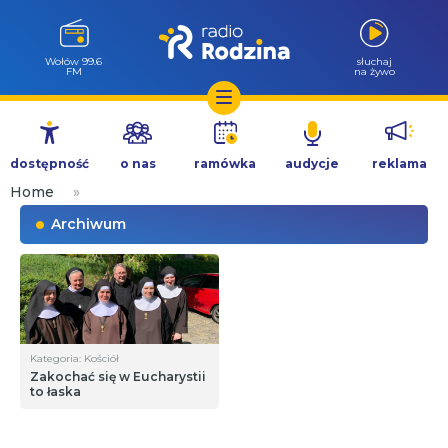
Wołów 99.6
słuchaj
FM
na żywo
Przejdź
do
dostępność
o nas
ramówka
audycje
reklama
treści
Home
»
Archiwum
Kategoria: Kościół
Zakochać się w Eucharystii
to łaska