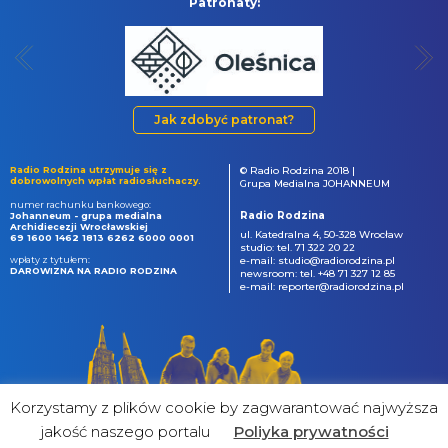
Patronaty:
Jak zdobyć patronat?
Radio Rodzina utrzymuje się z
© Radio Rodzina 2018 |
dobrowolnych wpłat radiosłuchaczy.
Grupa Medialna JOHANNEUM
numer rachunku bankowego:
Radio Rodzina
Johanneum - grupa medialna
Archidiecezji Wrocławskiej
ul. Katedralna 4, 50-328 Wrocław
69 1600 1462 1813 6262 6000 0001
studio: tel. 71 322 20 22
wpłaty z tytułem:
e-mail: studio@radiorodzina.pl
DAROWIZNA NA RADIO RODZINA
newsroom: tel. +48 71 327 12 85
e-mail: reporter@radiorodzina.pl
Korzystamy z plików cookie by zagwarantować najwyższa
jakość naszego portalu
Poliyka prywatności