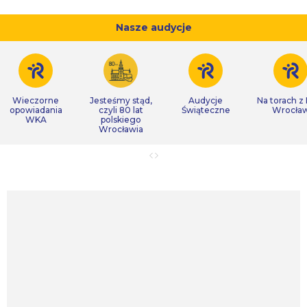
Nasze audycje
Wieczorne
Jesteśmy stąd,
Audycje
Na torach z
opowiadania
czyli 80 lat
Świąteczne
Wrocła
WKA
polskiego
Wrocławia