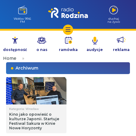
Wołów 99.6
słuchaj
FM
na żywo
Przejdź
do
dostępność
o nas
ramówka
audycje
reklama
treści
Home
»
Archiwum
Kategoria: Wrocław
Kino jako opowieść o
kulturze Japonii. Startuje
Festiwal Sakura w Kinie
Nowe Horyzonty