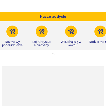
Nasze audycje
Rozmowy
Mój Chrystus
Wsłuchaj się w
Rodzic ma
popołudniowe
Połamany
Słowo