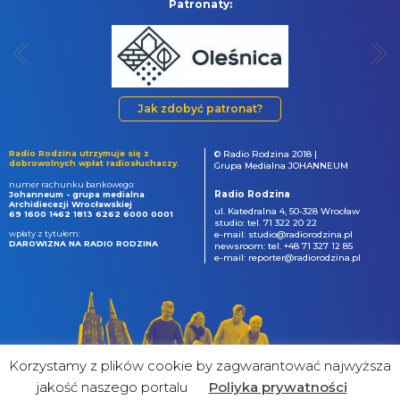
Patronaty:
Jak zdobyć patronat?
Radio Rodzina utrzymuje się z
© Radio Rodzina 2018 |
dobrowolnych wpłat radiosłuchaczy.
Grupa Medialna JOHANNEUM
numer rachunku bankowego:
Radio Rodzina
Johanneum - grupa medialna
Archidiecezji Wrocławskiej
ul. Katedralna 4, 50-328 Wrocław
69 1600 1462 1813 6262 6000 0001
studio: tel. 71 322 20 22
wpłaty z tytułem:
e-mail: studio@radiorodzina.pl
DAROWIZNA NA RADIO RODZINA
newsroom: tel. +48 71 327 12 85
e-mail: reporter@radiorodzina.pl
Korzystamy z plików cookie by zagwarantować najwyższa
jakość naszego portalu
Poliyka prywatności