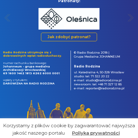
Patronaty:
Jak zdobyć patronat?
Radio Rodzina utrzymuje się z
© Radio Rodzina 2018 |
dobrowolnych wpłat radiosłuchaczy.
Grupa Medialna JOHANNEUM
numer rachunku bankowego:
Radio Rodzina
Johanneum - grupa medialna
Archidiecezji Wrocławskiej
ul. Katedralna 4, 50-328 Wrocław
69 1600 1462 1813 6262 6000 0001
studio: tel. 71 322 20 22
wpłaty z tytułem:
e-mail: studio@radiorodzina.pl
DAROWIZNA NA RADIO RODZINA
newsroom: tel. +48 71 327 12 85
e-mail: reporter@radiorodzina.pl
Korzystamy z plików cookie by zagwarantować najwyższa
jakość naszego portalu
Poliyka prywatności