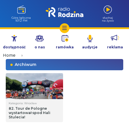
Góra Igliczna
słuchaj
107.2 FM
na żywo
Przejdź
do
dostępność
o nas
ramówka
audycje
reklama
treści
Home
»
Archiwum
Kategoria: Wrocław
82. Tour de Pologne
wystartował spod Hali
Stulecia!