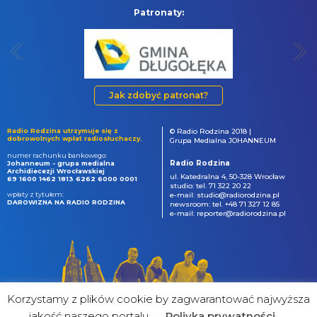
Patronaty:
Jak zdobyć patronat?
Radio Rodzina utrzymuje się z
© Radio Rodzina 2018 |
dobrowolnych wpłat radiosłuchaczy.
Grupa Medialna JOHANNEUM
numer rachunku bankowego:
Radio Rodzina
Johanneum - grupa medialna
Archidiecezji Wrocławskiej
ul. Katedralna 4, 50-328 Wrocław
69 1600 1462 1813 6262 6000 0001
studio: tel. 71 322 20 22
wpłaty z tytułem:
e-mail: studio@radiorodzina.pl
DAROWIZNA NA RADIO RODZINA
newsroom: tel. +48 71 327 12 85
e-mail: reporter@radiorodzina.pl
Korzystamy z plików cookie by zagwarantować najwyższa
jakość naszego portalu
Poliyka prywatności