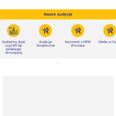
Nasze audycje
Jesteśmy stąd,
Audycje
Na torach z MPK
Niebo w Gę
czyli 80 lat
Świąteczne
Wrocław
polskiego
Wrocławia