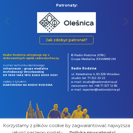
Patronaty:
Jak zdobyć patronat?
Radio Rodzina utrzymuje się z
© Radio Rodzina 2018 |
dobrowolnych wpłat radiosłuchaczy.
Grupa Medialna JOHANNEUM
numer rachunku bankowego:
Radio Rodzina
Johanneum - grupa medialna
Archidiecezji Wrocławskiej
ul. Katedralna 4, 50-328 Wrocław
69 1600 1462 1813 6262 6000 0001
studio: tel. 71 322 20 22
wpłaty z tytułem:
e-mail: studio@radiorodzina.pl
DAROWIZNA NA RADIO RODZINA
newsroom: tel. +48 71 327 12 85
e-mail: reporter@radiorodzina.pl
Korzystamy z plików cookie by zagwarantować najwyższa
jakość naszego portalu
Poliyka prywatności