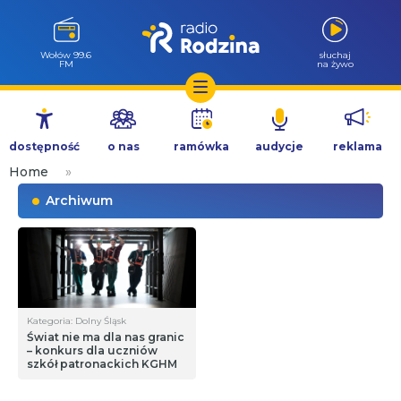
Wołów 99.6
słuchaj
FM
na żywo
Przejdź
do
dostępność
o nas
ramówka
audycje
reklama
treści
Home
»
Archiwum
Kategoria: Dolny Śląsk
Świat nie ma dla nas granic
– konkurs dla uczniów
szkół patronackich KGHM