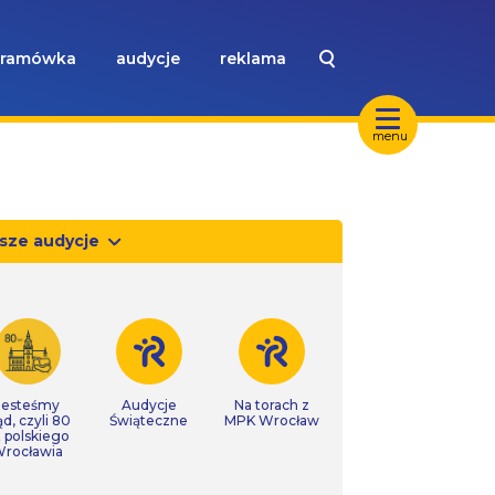
ramówka
audycje
reklama
menu
sze audycje
Jesteśmy
Audycje
Na torach z
ąd, czyli 80
Świąteczne
MPK Wrocław
t polskiego
rocławia