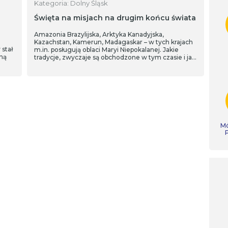
Kategoria: Dolny Śląsk
Święta na misjach na drugim końcu świata
Amazonia Brazylijska, Arktyka Kanadyjska,
Kazachstan, Kamerun, Madagaskar – w tych krajach
 stał
m.in. posługują oblaci Maryi Niepokalanej. Jakie
oną
tradycje, zwyczaje są obchodzone w tym czasie i jak
przeżywa ten czas miejscowa ludność z
misjonarzami na drugim krańcu świata?
Posłuchajcie.
Mó