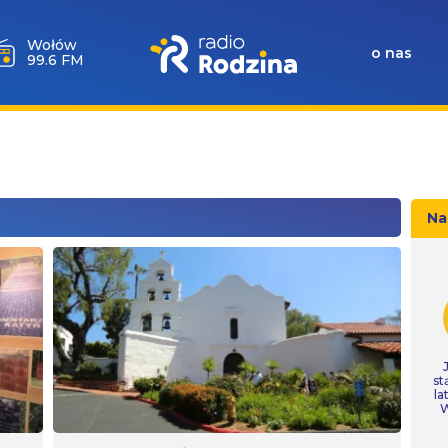
Wołów
o nas
99.6 FM
Na
st
la
W