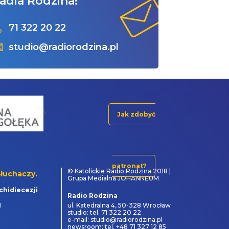
adia Rodzina!
71 322 20 22
studio@radiorodzina.pl
Jak zdobyć
patronat?
© Katolickie Radio Rodzina 2018 |
łuchaczy.
Grupa Medialna JOHANNEUM
chidiecezji
Radio Rodzina
1
ul. Katedralna 4, 50-328 Wrocław
studio: tel. 71 322 20 22
e-mail: studio@radiorodzina.pl
newsroom: tel. +48 71 327 12 85