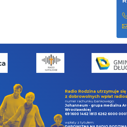
R
Radio Rodzina utrzymuje się
z dobrowolnych wpłat radios
numer rachunku bankowego:
Johanneum - grupa medialna Ar
Wrocławskiej
69 1600 1462 1813 6262 6000 000
wpłaty z tytułem:
DAROWIZNA NA RADIO RODZINA