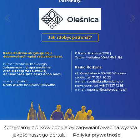
Patronaty:
Jak zdobyć patronat?
Radio Rodzina utrzymuje się z
© Radio Rodzina 2018 |
dobrowolnych wpłat radiosłuchaczy.
Grupa Medialna JOHANNEUM
numer rachunku bankowego:
Radio Rodzina
Johanneum - grupa medialna
Archidiecezji Wrocławskiej
ul. Katedralna 4, 50-328 Wrocław
69 1600 1462 1813 6262 6000 0001
studio: tel. 71 322 20 22
wpłaty z tytułem:
e-mail: studio@radiorodzina.pl
DAROWIZNA NA RADIO RODZINA
newsroom: tel. +48 71 327 12 85
e-mail: reporter@radiorodzina.pl
Korzystamy z plików cookie by zagwarantować najwyższa
jakość naszego portalu
Poliyka prywatności