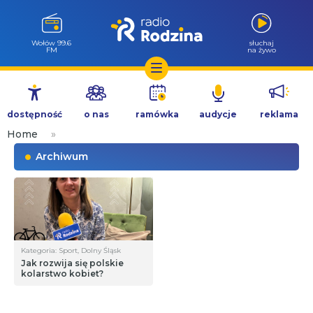
Wołów 99.6
słuchaj
FM
na żywo
Przejdź
do
dostępność
o nas
ramówka
audycje
reklama
treści
Home
»
Archiwum
Kategoria: Sport, Dolny Śląsk
Jak rozwija się polskie
kolarstwo kobiet?