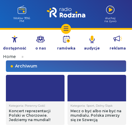
Wołów 99.6
słuchaj
FM
na żywo
Przejdź
do
dostępność
o nas
ramówka
audycje
reklama
treści
Home
»
Archiwum
Kategoria: Poranny Gość
Kategoria: Sport, Dolny Śląsk
Koncert reprezentacji
Mecz o być albo nie być na
Polski w Chorzowie.
mundialu. Polska zmierzy
Jedziemy na mundial!
się ze Szwecją