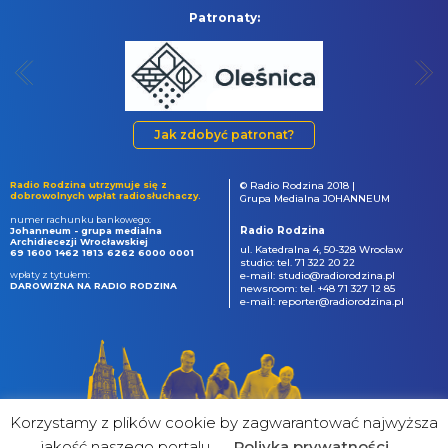
Patronaty:
Jak zdobyć patronat?
Radio Rodzina utrzymuje się z
© Radio Rodzina 2018 |
dobrowolnych wpłat radiosłuchaczy.
Grupa Medialna JOHANNEUM
numer rachunku bankowego:
Radio Rodzina
Johanneum - grupa medialna
Archidiecezji Wrocławskiej
ul. Katedralna 4, 50-328 Wrocław
69 1600 1462 1813 6262 6000 0001
studio: tel. 71 322 20 22
wpłaty z tytułem:
e-mail: studio@radiorodzina.pl
DAROWIZNA NA RADIO RODZINA
newsroom: tel. +48 71 327 12 85
e-mail: reporter@radiorodzina.pl
Korzystamy z plików cookie by zagwarantować najwyższa
jakość naszego portalu
Poliyka prywatności