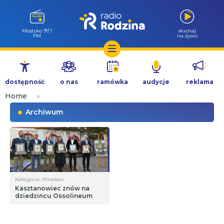
Wołów 99.6
słuchaj
FM
na żywo
Przejdź
do
dostępność
o nas
ramówka
audycje
reklama
treści
Home
»
Archiwum
Kategoria: Wrocław
Kasztanowiec znów na
dziedzińcu Ossolineum