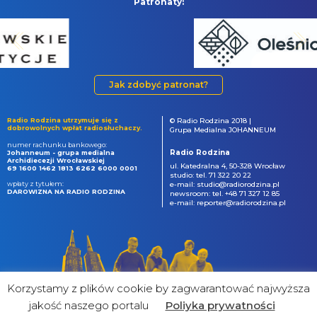
Patronaty:
Jak zdobyć patronat?
Radio Rodzina utrzymuje się z
© Radio Rodzina 2018 |
dobrowolnych wpłat radiosłuchaczy.
Grupa Medialna JOHANNEUM
numer rachunku bankowego:
Radio Rodzina
Johanneum - grupa medialna
Archidiecezji Wrocławskiej
ul. Katedralna 4, 50-328 Wrocław
69 1600 1462 1813 6262 6000 0001
studio: tel. 71 322 20 22
wpłaty z tytułem:
e-mail: studio@radiorodzina.pl
DAROWIZNA NA RADIO RODZINA
newsroom: tel. +48 71 327 12 85
e-mail: reporter@radiorodzina.pl
Korzystamy z plików cookie by zagwarantować najwyższa
jakość naszego portalu
Poliyka prywatności