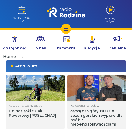
Wołów 99.6
słuchaj
FM
na żywo
Przejdź
do
dostępność
o nas
ramówka
audycje
reklama
treści
Home
»
Archiwum
Kategoria: Dolny Śląsk
Kategoria: Wrocław
Dolnośląski Szlak
Łączą nas góry: rusza 8.
Rowerowy [POSŁUCHAJ]
sezon górskich wypraw dla
osób z
niepełnosprawnościami