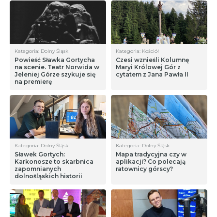
Kategoria: Dolny Śląsk
Kategoria: Kościół
Powieść Sławka Gortycha
Czesi wznieśli Kolumnę
na scenie. Teatr Norwida w
Maryi Królowej Gór z
Jeleniej Górze szykuje się
cytatem z Jana Pawła II
na premierę
Kategoria: Dolny Śląsk
Kategoria: Dolny Śląsk
Sławek Gortych:
Mapa tradycyjna czy w
Karkonosze to skarbnica
aplikacji? Co polecają
zapomnianych
ratownicy górscy?
dolnośląskich historii