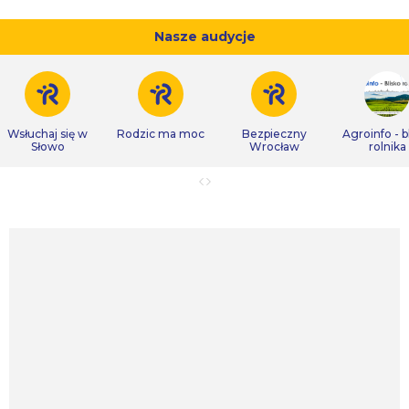
Nasze audycje
Wsłuchaj się w
Rodzic ma moc
Bezpieczny
Agroinfo - b
Słowo
Wrocław
rolnika