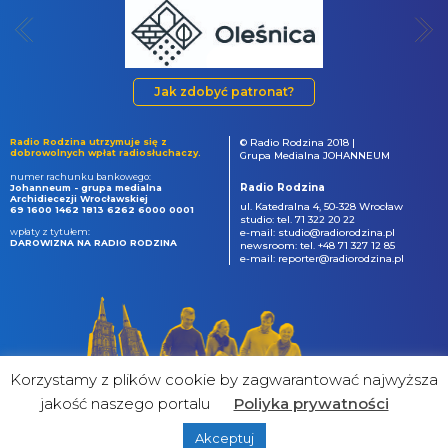
Jak zdobyć patronat?
Radio Rodzina utrzymuje się z
© Radio Rodzina 2018 |
dobrowolnych wpłat radiosłuchaczy.
Grupa Medialna JOHANNEUM
numer rachunku bankowego:
Radio Rodzina
Johanneum - grupa medialna
Archidiecezji Wrocławskiej
ul. Katedralna 4, 50-328 Wrocław
69 1600 1462 1813 6262 6000 0001
studio: tel. 71 322 20 22
wpłaty z tytułem:
e-mail: studio@radiorodzina.pl
DAROWIZNA NA RADIO RODZINA
newsroom: tel. +48 71 327 12 85
e-mail: reporter@radiorodzina.pl
Korzystamy z plików cookie by zagwarantować najwyższa
jakość naszego portalu
Poliyka prywatności
Akceptuj
powered by
&