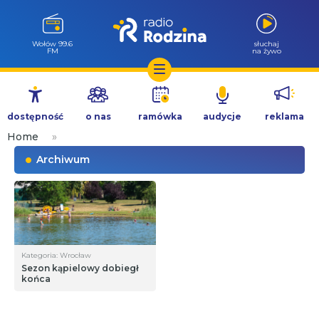
Wołów 99.6
słuchaj
FM
na żywo
Przejdź
do
dostępność
o nas
ramówka
audycje
reklama
treści
Home
»
Archiwum
Kategoria: Wrocław
Sezon kąpielowy dobiegł
końca