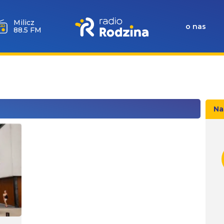
Milicz
o nas
88.5 FM
Na