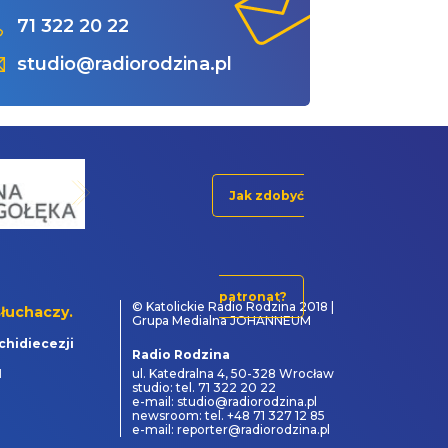
71 322 20 22
studio@radiorodzina.pl
Jak zdobyć
patronat?
© Katolickie Radio Rodzina 2018 |
łuchaczy.
Grupa Medialna JOHANNEUM
chidiecezji
Radio Rodzina
1
ul. Katedralna 4, 50-328 Wrocław
studio: tel. 71 322 20 22
e-mail: studio@radiorodzina.pl
newsroom: tel. +48 71 327 12 85
e-mail: reporter@radiorodzina.pl