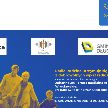
Radio Rodzina utrzymuje się
z dobrowolnych wpłat radios
numer rachunku bankowego:
Johanneum - grupa medialna Ar
Wrocławskiej
69 1600 1462 1813 6262 6000 000
wpłaty z tytułem:
DAROWIZNA NA RADIO RODZINA