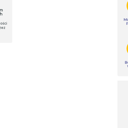
em
ch
Mó
ości
zez
B