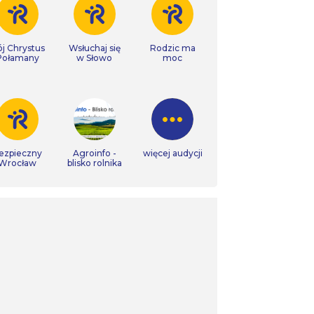
j Chrystus
Wsłuchaj się
Rodzic ma
Połamany
w Słowo
moc
ezpieczny
Agroinfo -
więcej audycji
Wrocław
blisko rolnika