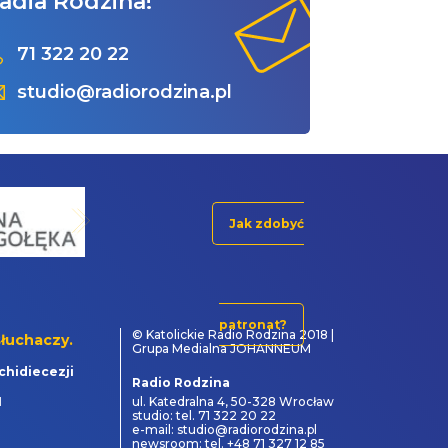
adia Rodzina!
71 322 20 22
studio@radiorodzina.pl
Jak zdobyć
patronat?
© Katolickie Radio Rodzina 2018 |
łuchaczy.
Grupa Medialna JOHANNEUM
chidiecezji
Radio Rodzina
1
ul. Katedralna 4, 50-328 Wrocław
studio: tel. 71 322 20 22
e-mail: studio@radiorodzina.pl
newsroom: tel. +48 71 327 12 85