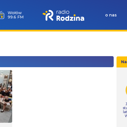
Wołów
o nas
99.6 FM
Na
st
la
W