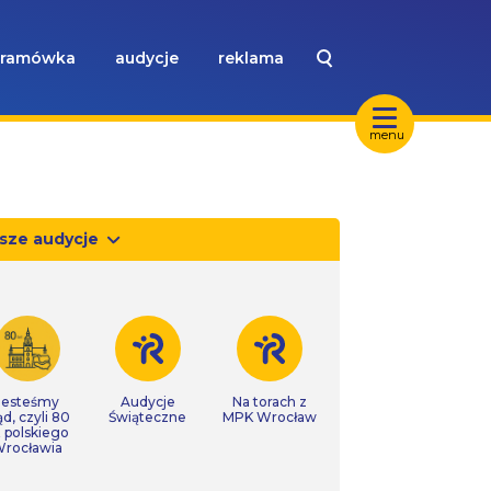
ramówka
audycje
reklama
menu
sze audycje
Jesteśmy
Audycje
Na torach z
ąd, czyli 80
Świąteczne
MPK Wrocław
t polskiego
rocławia