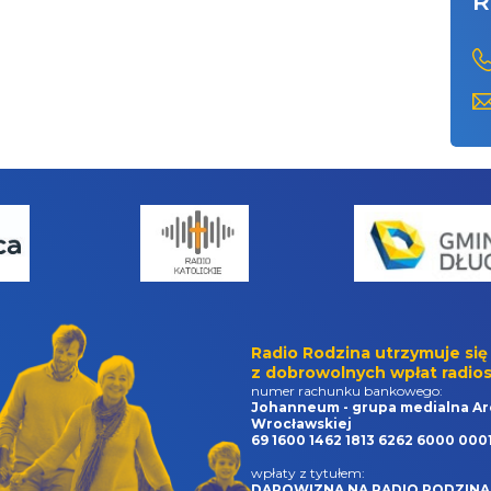
R
Radio Rodzina utrzymuje się
z dobrowolnych wpłat radios
numer rachunku bankowego:
Johanneum - grupa medialna Ar
Wrocławskiej
69 1600 1462 1813 6262 6000 000
wpłaty z tytułem:
DAROWIZNA NA RADIO RODZINA