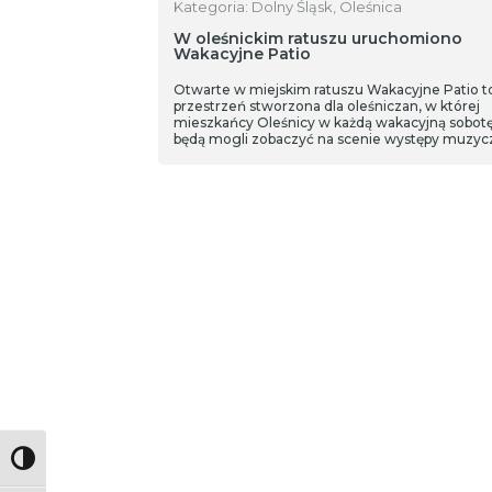
Kategoria: Dolny Śląsk, Oleśnica
W oleśnickim ratuszu uruchomiono
Wakacyjne Patio
Otwarte w miejskim ratuszu Wakacyjne Patio t
przestrzeń stworzona dla oleśniczan, w której
mieszkańcy Oleśnicy w każdą wakacyjną sobot
będą mogli zobaczyć na scenie występy muzyc
przygotowane przez mieszkańców tego miasta
Według założeń projekt ma zmienić postrzega
budynku Urzędu Miasta, jako miejsca kojarzące
się tylko z załatwianiem formalności i trudnych
spraw.
Toggle High Contrast