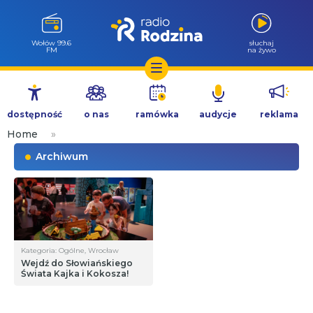
Wołów 99.6
słuchaj
FM
na żywo
Przejdź
do
dostępność
o nas
ramówka
audycje
reklama
treści
Home
»
Archiwum
Kategoria: Ogólne, Wrocław
Wejdź do Słowiańskiego
Świata Kajka i Kokosza!