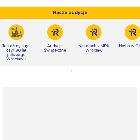
Nasze audycje
Jesteśmy stąd,
Audycje
Na torach z MPK
Niebo w Gę
czyli 80 lat
Świąteczne
Wrocław
polskiego
Wrocławia