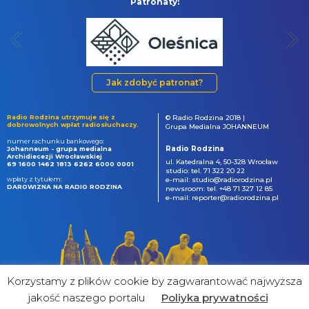
Patronaty:
Jak zdobyć patronat?
Radio Rodzina utrzymuje się z
© Radio Rodzina 2018 |
dobrowolnych wpłat radiosłuchaczy.
Grupa Medialna JOHANNEUM
numer rachunku bankowego:
Radio Rodzina
Johanneum - grupa medialna
Archidiecezji Wrocławskiej
ul. Katedralna 4, 50-328 Wrocław
69 1600 1462 1813 6262 6000 0001
studio: tel. 71 322 20 22
wpłaty z tytułem:
e-mail: studio@radiorodzina.pl
DAROWIZNA NA RADIO RODZINA
newsroom: tel. +48 71 327 12 85
e-mail: reporter@radiorodzina.pl
Korzystamy z plików cookie by zagwarantować najwyższa
jakość naszego portalu
Poliyka prywatności