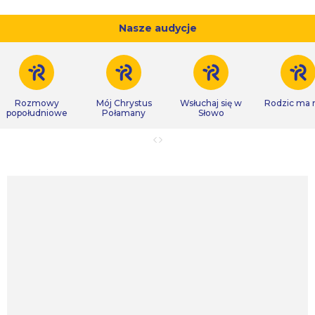
Nasze audycje
Rozmowy
Mój Chrystus
Wsłuchaj się w
Rodzic ma
popołudniowe
Połamany
Słowo