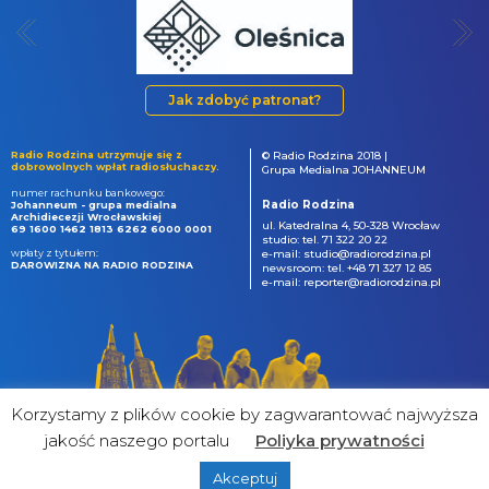
Jak zdobyć patronat?
Radio Rodzina utrzymuje się z
© Radio Rodzina 2018 |
dobrowolnych wpłat radiosłuchaczy.
Grupa Medialna JOHANNEUM
numer rachunku bankowego:
Radio Rodzina
Johanneum - grupa medialna
Archidiecezji Wrocławskiej
ul. Katedralna 4, 50-328 Wrocław
69 1600 1462 1813 6262 6000 0001
studio: tel. 71 322 20 22
wpłaty z tytułem:
e-mail: studio@radiorodzina.pl
DAROWIZNA NA RADIO RODZINA
newsroom: tel. +48 71 327 12 85
e-mail: reporter@radiorodzina.pl
Korzystamy z plików cookie by zagwarantować najwyższa
jakość naszego portalu
Poliyka prywatności
Akceptuj
powered by
&