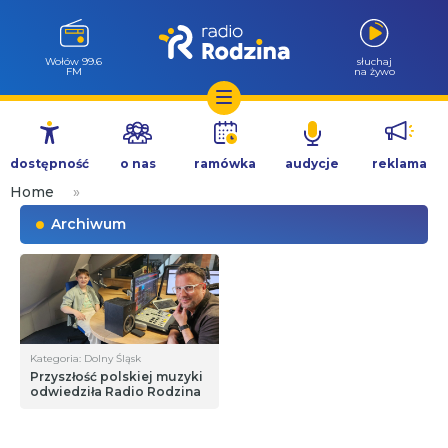
Wołów 99.6
słuchaj
FM
na żywo
Przejdź
do
dostępność
o nas
ramówka
audycje
reklama
treści
Home
»
Archiwum
Kategoria: Dolny Śląsk
Przyszłość polskiej muzyki
odwiedziła Radio Rodzina