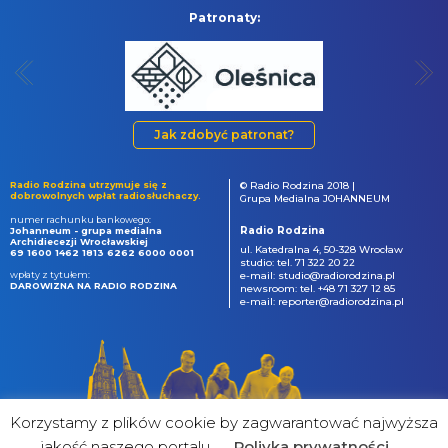
Patronaty:
Jak zdobyć patronat?
Radio Rodzina utrzymuje się z
© Radio Rodzina 2018 |
dobrowolnych wpłat radiosłuchaczy.
Grupa Medialna JOHANNEUM
numer rachunku bankowego:
Radio Rodzina
Johanneum - grupa medialna
Archidiecezji Wrocławskiej
ul. Katedralna 4, 50-328 Wrocław
69 1600 1462 1813 6262 6000 0001
studio: tel. 71 322 20 22
wpłaty z tytułem:
e-mail: studio@radiorodzina.pl
DAROWIZNA NA RADIO RODZINA
newsroom: tel. +48 71 327 12 85
e-mail: reporter@radiorodzina.pl
Korzystamy z plików cookie by zagwarantować najwyższa
jakość naszego portalu
Poliyka prywatności