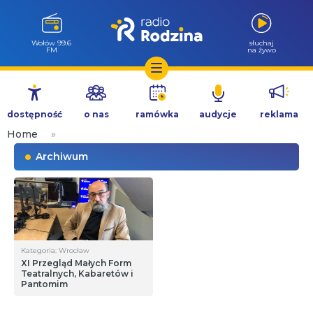
Wołów 99.6
słuchaj
FM
na żywo
Przejdź
do
dostępność
o nas
ramówka
audycje
reklama
treści
Home
»
Archiwum
Kategoria: Wrocław
XI Przegląd Małych Form
Teatralnych, Kabaretów i
Pantomim