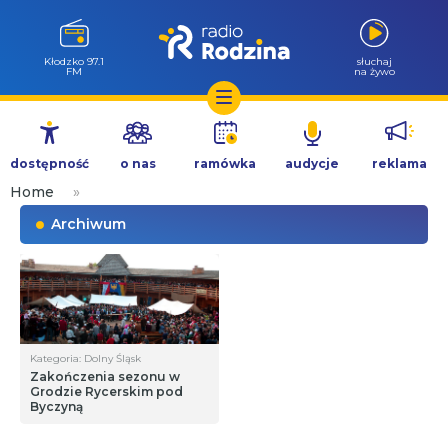
Kłodzko 97.1
słuchaj
FM
na żywo
Przejdź
do
dostępność
o nas
ramówka
audycje
reklama
treści
Home
»
Archiwum
Kategoria: Dolny Śląsk
Zakończenia sezonu w
Grodzie Rycerskim pod
Byczyną