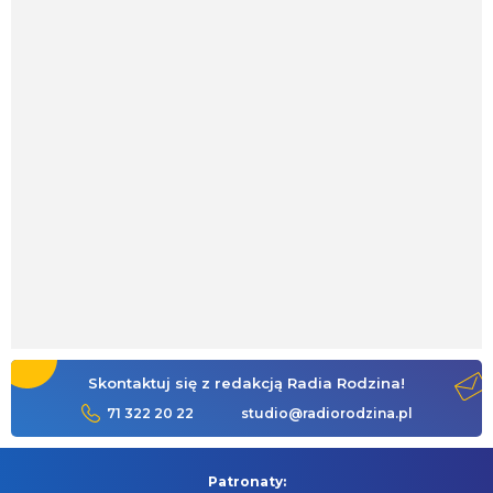
Skontaktuj się z redakcją Radia Rodzina!
71 322 20 22
studio@radiorodzina.pl
Patronaty: