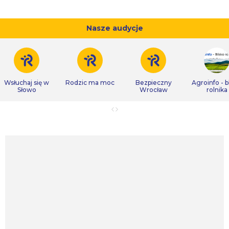
Nasze audycje
Wsłuchaj się w
Rodzic ma moc
Bezpieczny
Agroinfo - b
Słowo
Wrocław
rolnika