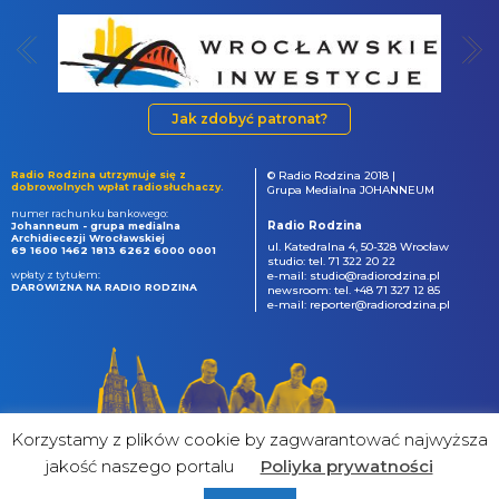
Jak zdobyć patronat?
Radio Rodzina utrzymuje się z
© Radio Rodzina 2018 |
dobrowolnych wpłat radiosłuchaczy.
Grupa Medialna JOHANNEUM
numer rachunku bankowego:
Radio Rodzina
Johanneum - grupa medialna
Archidiecezji Wrocławskiej
ul. Katedralna 4, 50-328 Wrocław
69 1600 1462 1813 6262 6000 0001
studio: tel. 71 322 20 22
wpłaty z tytułem:
e-mail: studio@radiorodzina.pl
DAROWIZNA NA RADIO RODZINA
newsroom: tel. +48 71 327 12 85
e-mail: reporter@radiorodzina.pl
Korzystamy z plików cookie by zagwarantować najwyższa
jakość naszego portalu
Poliyka prywatności