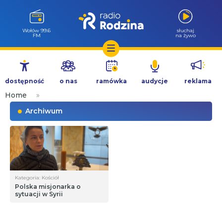
Wołów 99.6
słuchaj
FM
na żywo
Przejdź
do
dostępność
o nas
ramówka
audycje
reklama
treści
Home
»
Archiwum
Kategoria: Kościół
Polska misjonarka o
sytuacji w Syrii