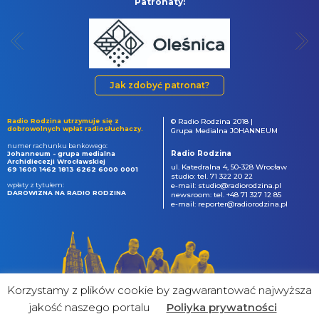
Patronaty:
Jak zdobyć patronat?
Radio Rodzina utrzymuje się z
© Radio Rodzina 2018 |
dobrowolnych wpłat radiosłuchaczy.
Grupa Medialna JOHANNEUM
numer rachunku bankowego:
Radio Rodzina
Johanneum - grupa medialna
Archidiecezji Wrocławskiej
ul. Katedralna 4, 50-328 Wrocław
69 1600 1462 1813 6262 6000 0001
studio: tel. 71 322 20 22
wpłaty z tytułem:
e-mail: studio@radiorodzina.pl
DAROWIZNA NA RADIO RODZINA
newsroom: tel. +48 71 327 12 85
e-mail: reporter@radiorodzina.pl
Korzystamy z plików cookie by zagwarantować najwyższa
jakość naszego portalu
Poliyka prywatności