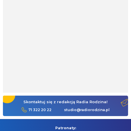
Skontaktuj się z redakcją Radia Rodzina!
71 322 20 22
studio@radiorodzina.pl
Patronaty: