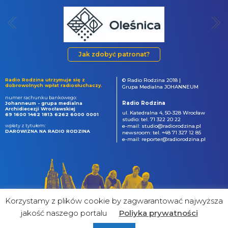
Jak zdobyć patronat?
Radio Rodzina utrzymuje się z
© Radio Rodzina 2018 |
dobrowolnych wpłat radiosłuchaczy.
Grupa Medialna JOHANNEUM
numer rachunku bankowego:
Radio Rodzina
Johanneum - grupa medialna
Archidiecezji Wrocławskiej
ul. Katedralna 4, 50-328 Wrocław
69 1600 1462 1813 6262 6000 0001
studio: tel. 71 322 20 22
wpłaty z tytułem:
e-mail: studio@radiorodzina.pl
DAROWIZNA NA RADIO RODZINA
newsroom: tel. +48 71 327 12 85
e-mail: reporter@radiorodzina.pl
Korzystamy z plików cookie by zagwarantować najwyższa
jakość naszego portalu
Poliyka prywatności