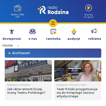
Wołów 99.6
słuchaj
FM
na żywo
Przejdź
do
dostępność
o nas
ramówka
audycje
reklama
treści
Home
»
Archiwum
Kategoria: Wrocław
Kategoria: Wrocław, Teatr
Jak idzie remont Dużej
Teatr Polski przygotowuje
Sceny Teatru Polskiego?
się do kolejnego sezonu
artystycznego