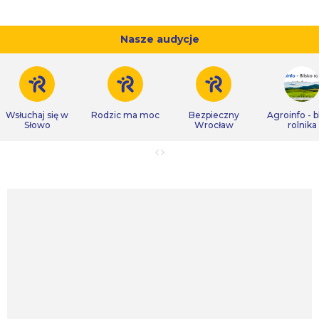
Nasze audycje
Wsłuchaj się w
Rodzic ma moc
Bezpieczny
Agroinfo - b
Słowo
Wrocław
rolnika